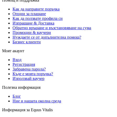
Помощ и поддръжка
Как да направите поръчка
Опции за плащане
Как да ползвате профила си
Изпращане & Доставка
Обратно връщане и възстановяване на сума
Промоции & ваучери
Нуждаете се от допълнителна помощ?
Бизнес клиенти
Моят акаунт
Вход
Регистрация
Забравена парола?
Къде е моята поръчка?
Използвай ваучер
Полезна информация
Блог
Ние и нашата околна среда
Информация за Equus Vitalis