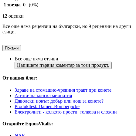
1 звезда
0
(0%)
12
оценки
Все още няма рецензии на български, но 9 рецензии на други
езици.
Покажи
Все още няма отзиви.
Напишете първия коментар за този продукт.
От нашия блог:
Здраве на стомашно-чревния тракт при конете
Атипична конска миопатия
Дяволски нокът: добър или лош за конете?
Produkttest: Damen-Bomberjacke
Електролити - колкото прости, толкова и сложни
Открийте EquusVitalis:
NAF