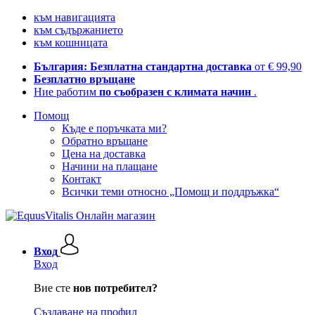
към навигацията
към съдържанието
към кошницата
България: Безплатна стандартна доставка
от € 99,90
Безплатно връщане
Ние работим
по съобразен с климата начин
.
Помощ
Къде е поръчката ми?
Обратно връщане
Цена на доставка
Начини на плащане
Контакт
Всички теми относно „Помощ и поддръжка“
Вход
Вход
Вие сте
нов потребител?
Създаване на профил