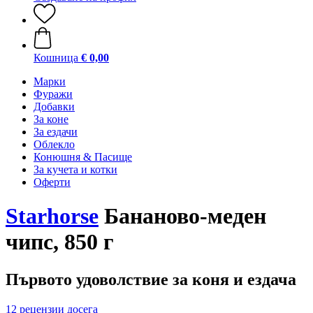
Кошница
€ 0,00
Марки
Фуражи
Добавки
За коне
За ездачи
Облекло
Конюшня & Пасище
За кучета и котки
Оферти
Starhorse
Бананово-меден
чипс, 850 г
Първото удоволствие за коня и ездача
12 рецензии досега