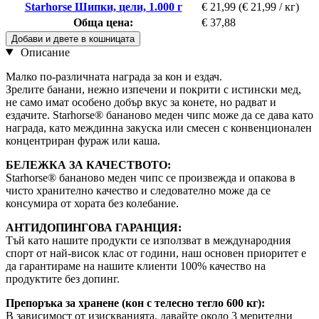
Starhorse Шипки, цели, 1.000 г
€ 21,99
(€ 21,99 / кг)
Обща цена:
€ 37,88
Добави и двете в кошницата
Описание
Малко по-различната награда за кон и ездач.
Зрелите банани, нежно изпечени и покрити с истински мед,
не само имат особено добър вкус за конете, но радват и
ездачите. Starhorse® бананово меден чипс може да се дава като
награда, като междинна закуска или смесен с конвенционален
концентриран фураж или каша.
БЕЛЕЖКА ЗА КАЧЕСТВОТО:
Starhorse® бананово меден чипс се произвежда и опакова в
чисто хранително качество и следователно може да се
консумира от хората без колебание.
АНТИДОПИНГОВА ГАРАНЦИЯ:
Тъй като нашите продукти се използват в международния
спорт от най-висок клас от години, наш основен приоритет е
да гарантираме на нашите клиенти 100% качество на
продуктите без допинг.
Препоръка за хранене (кон с телесно тегло 600 кг):
В зависимост от изискванията, давайте около 3 мерителни