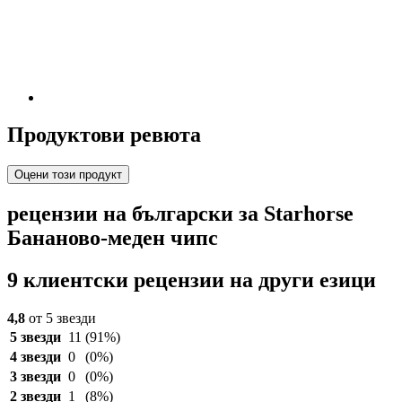
Продуктови ревюта
Оцени този продукт
рецензии на български за Starhorse
Бананово-меден чипс
9 клиентски рецензии на други езици
4,8
от 5 звезди
5 звезди
11
(91%)
4 звезди
0
(0%)
3 звезди
0
(0%)
2 звезди
1
(8%)