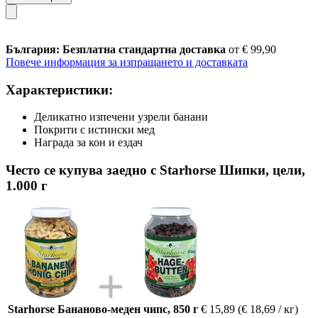
България: Безплатна стандартна доставка
от € 99,90
Повече информация за изпращането и доставката
Характеристики:
Деликатно изпечени узрели банани
Покрити с истински мед
Награда за кон и ездач
Често се купува заедно с Starhorse Шипки, цели,
1.000 г
Starhorse Бананово-меден чипс, 850 г
€ 15,89
(€ 18,69 / кг)