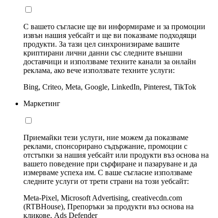
С вашето съгласие ще ви информираме и за промоции
извън нашия уебсайт и ще ви показваме подходящи
продукти. За тази цел синхронизираме вашите
криптирани лични данни със следните външни
доставчици и използваме техните канали за онлайн
реклама, ако вече използвате техните услуги:
Bing, Criteo, Meta, Google, LinkedIn, Pinterest, TikTok
Маркетинг
Приемайки тези услуги, ние можем да показваме
реклами, спонсорирано съдържание, промоции с
отстъпки за нашия уебсайт или продукти въз основа на
вашето поведение при сърфиране и пазаруване и да
измерваме успеха им. С ваше съгласие използваме
следните услуги от трети страни на този уебсайт:
Meta-Pixel, Microsoft Advertising, creativecdn.com
(RTBHouse), Препоръки за продукти въз основа на
кликове, Ads Defender