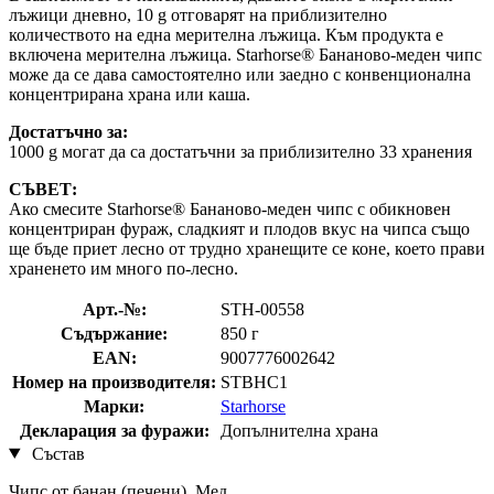
лъжици дневно, 10 g отговарят на приблизително
количеството на една мерителна лъжица. Към продукта е
включена мерителна лъжица. Starhorse® Бананово-меден чипс
може да се дава самостоятелно или заедно с конвенционална
концентрирана храна или каша.
Достатъчно за:
1000 g могат да са достатъчни за приблизително 33 хранения
СЪВЕТ:
Ако смесите Starhorse® Бананово-меден чипс с обикновен
концентриран фураж, сладкият и плодов вкус на чипса също
ще бъде приет лесно от трудно хранещите се коне, което прави
храненето им много по-лесно.
Арт.-№:
STH-00558
Съдържание:
850 г
EAN:
9007776002642
Номер на производителя:
STBHC1
Марки:
Starhorse
Декларация за фуражи:
Допълнителна храна
Състав
Чипс от банан (печени), Мед