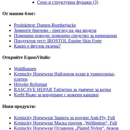
Сено и структурни фуражи (3)
От нашия блог:
Produkttest: Damen-Bomberjacke
Зимните бричове - преглед на два модела
Помощни поводи: помощно средство за начинаещи
Продуктов тест: IROSTOL Equine Skin Forte
Какво е фетлок екзема?
Открийте EquusVitalis:
Waldhausen
Kentucky Horsewear Найлонов юлар в тъмносиньо,
плетен
Höveler Reformat
RASCAVE HEPAR Таблетки за дъвчене за котки
Kerbl Въже за кордиране с кожени каишки
Нови продукти:
Kentucky Horsewear Защита за ноздри Anti-Fly, Full
Kentucky Horsewear Маска против „Wellington“, Full
Kentucky Horsewear Оглавник „Plaited Nylon“, бежов