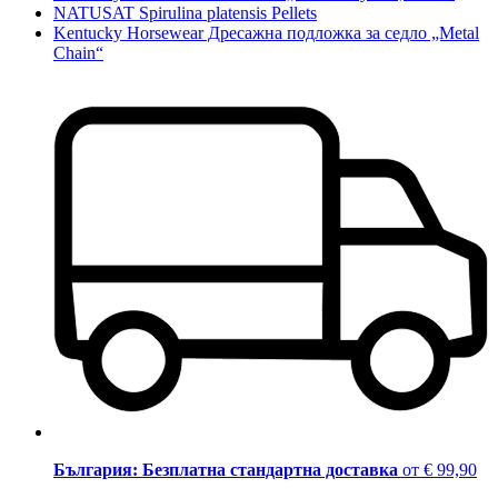
NATUSAT Spirulina platensis Pellets
Kentucky Horsewear Дресажна подложка за седло „Metal
Chain“
България: Безплатна стандартна доставка
от € 99,90