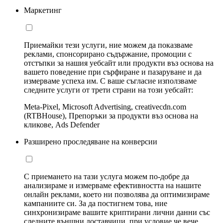
Маркетинг
Приемайки тези услуги, ние можем да показваме
реклами, спонсорирано съдържание, промоции с
отстъпки за нашия уебсайт или продукти въз основа на
вашето поведение при сърфиране и пазаруване и да
измерваме успеха им. С ваше съгласие използваме
следните услуги от трети страни на този уебсайт:
Meta-Pixel, Microsoft Advertising, creativecdn.com
(RTBHouse), Препоръки за продукти въз основа на
кликове, Ads Defender
Разширено проследяване на конверсии
С приемането на тази услуга можем по-добре да
анализираме и измерваме ефективността на нашите
онлайн реклами, което ни позволява да оптимизираме
кампаниите си. За да постигнем това, ние
синхронизираме вашите криптирани лични данни със
следните външни доставчици, при условие че вече