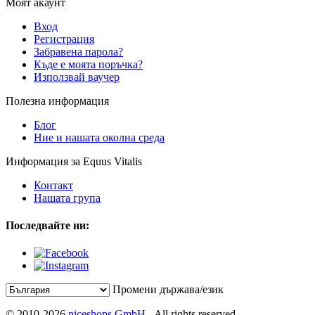
Моят акаунт
Вход
Регистрация
Забравена парола?
Къде е моята поръчка?
Използвай ваучер
Полезна информация
Блог
Ние и нашата околна среда
Информация за Equus Vitalis
Контакт
Нашата група
Последвайте ни:
Промени държава/език
© 2010-2026
niceshops GmbH
- All rights reserved.