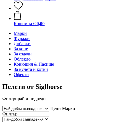
Кошница
€ 0,00
Марки
Фуражи
Добавки
За коне
За ездачи
Облекло
Конюшня & Пасище
За кучета и котки
Оферти
Пелети от Siglhorse
Филтрирай и подреди
Цени
Марки
Филтър