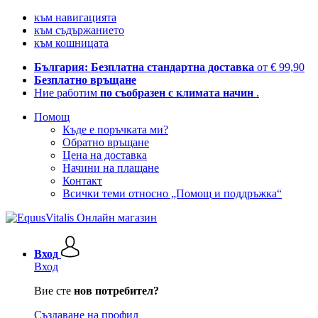
към навигацията
към съдържанието
към кошницата
България: Безплатна стандартна доставка
от € 99,90
Безплатно връщане
Ние работим
по съобразен с климата начин
.
Помощ
Къде е поръчката ми?
Обратно връщане
Цена на доставка
Начини на плащане
Контакт
Всички теми относно „Помощ и поддръжка“
Вход
Вход
Вие сте
нов потребител?
Създаване на профил