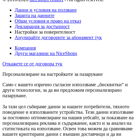
Данни и условия на ползване
Защита на данните
Общи условия и право на отказ
Декларация за достъпност
Настройки за поверителност
Анулирайте договорите за абонамент тук
Компания
Други магазини на NiceShops
Откажете се от договора тук
Персонализиране на настройките за пазаруване
Само с вашето изрично съгласие използваме „бисквитки“ и
други технологии, за да ви предложим персонализирано
пазаруване.
За тази цел събираме данни за нашите потребители, тяхното
поведение и използваните устройства. Тези данни използваме
за постоянно оптимизиране на нашия уебсайт, за показване на
персонализирана реклама и съдържание, както и за анализ на
статистиката на използване. Освен това можем да сравняваме
вашите криптирани данни с външни доставчици и да ви