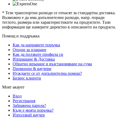
* Тези транспортни разходи се отнасят за стандартна доставка.
Възможно е да има допълнителни разходи, напр. поради
теглото, размера или характеристиките на продуктите. Тази
информация ще намерите директно в описанието на продукта.
Помощ и поддръжка
Как да направите поръчка
Опции за плащане
Как да ползвате профила си
Изпращане & Доставка
Обратно връщане и възстановяване на сума
Промоции & ваучери
Нуждаете се от допълнителна помощ?
Бизнес клиенти
Моят акаунт
Вход
Регистрация
Забравена парола?
Къде е моята поръчка?
Използвай ваучер