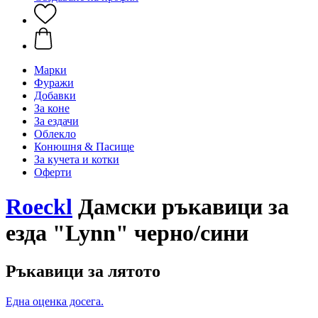
Марки
Фуражи
Добавки
За коне
За ездачи
Облекло
Конюшня & Пасище
За кучета и котки
Оферти
Roeckl
Дамски ръкавици за
езда "Lynn" черно/сини
Ръкавици за лятото
Една оценка досега.