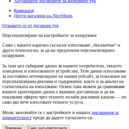
Анулирайте договорите за абонамент тук
Компания
Други магазини на NiceShops
Откажете се от договора тук
Персонализиране на настройките за пазаруване
Само с вашето изрично съгласие използваме „бисквитки“ и
други технологии, за да ви предложим персонализирано
пазаруване.
За тази цел събираме данни за нашите потребители, тяхното
поведение и използваните устройства. Тези данни използваме
за постоянно оптимизиране на нашия уебсайт, за показване на
персонализирана реклама и съдържание, както и за анализ на
статистиката на използване. Освен това можем да сравняваме
вашите криптирани данни с външни доставчици и да ви
показваме оферти чрез техните онлайн рекламни канали — но
само ако вече използвате техните услуги.
Моля, запознайте се с настройките и нашата
декларация за
поверителност
преди да дадете съгласието си.
Приемане
Само задължителните