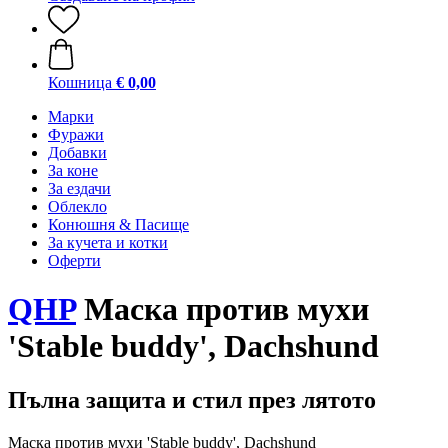
Кошница
€ 0,00
Марки
Фуражи
Добавки
За коне
За ездачи
Облекло
Конюшня & Пасище
За кучета и котки
Оферти
QHP
Маска против мухи
'Stable buddy', Dachshund
Пълна защита и стил през лятото
Маска против мухи 'Stable buddy', Dachshund