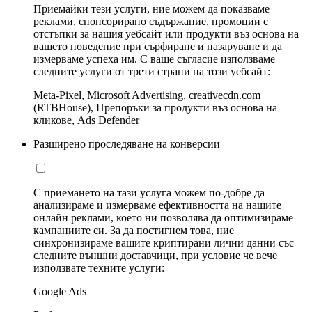
Приемайки тези услуги, ние можем да показваме
реклами, спонсорирано съдържание, промоции с
отстъпки за нашия уебсайт или продукти въз основа на
вашето поведение при сърфиране и пазаруване и да
измерваме успеха им. С ваше съгласие използваме
следните услуги от трети страни на този уебсайт:
Meta-Pixel, Microsoft Advertising, creativecdn.com
(RTBHouse), Препоръки за продукти въз основа на
кликове, Ads Defender
Разширено проследяване на конверсии
С приемането на тази услуга можем по-добре да
анализираме и измерваме ефективността на нашите
онлайн реклами, което ни позволява да оптимизираме
кампаниите си. За да постигнем това, ние
синхронизираме вашите криптирани лични данни със
следните външни доставчици, при условие че вече
използвате техните услуги:
Google Ads