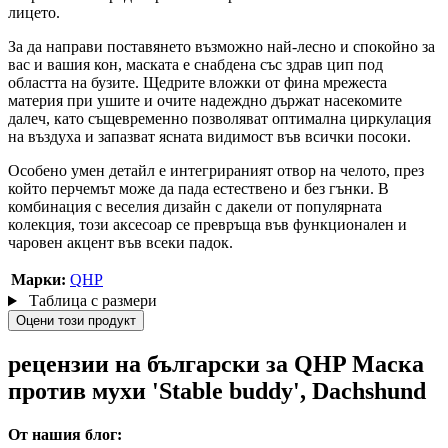
лицето.
За да направи поставянето възможно най-лесно и спокойно за
вас и вашия кон, маската е снабдена със здрав цип под
областта на бузите. Щедрите вложки от фина мрежеста
материя при ушите и очите надеждно държат насекомите
далеч, като същевременно позволяват оптимална циркулация
на въздуха и запазват ясната видимост във всички посоки.
Особено умен детайл е интегрираният отвор на челото, през
който перчемът може да пада естествено и без гънки. В
комбинация с веселия дизайн с дакели от популярната
колекция, този аксесоар се превръща във функционален и
чаровен акцент във всеки падок.
Марки:
QHP
Таблица с размери
Оцени този продукт
рецензии на български за QHP Маска
против мухи 'Stable buddy', Dachshund
От нашия блог: