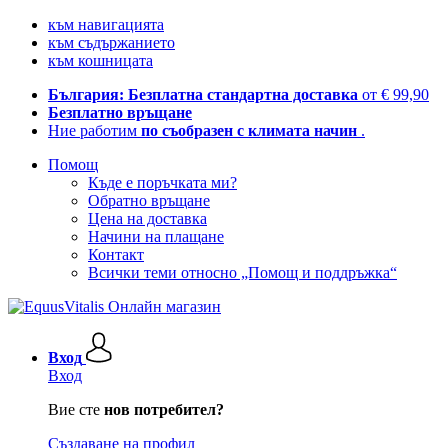
към навигацията
към съдържанието
към кошницата
България: Безплатна стандартна доставка
от € 99,90
Безплатно връщане
Ние работим
по съобразен с климата начин
.
Помощ
Къде е поръчката ми?
Обратно връщане
Цена на доставка
Начини на плащане
Контакт
Всички теми относно „Помощ и поддръжка“
Вход
Вход
Вие сте
нов потребител?
Създаване на профил