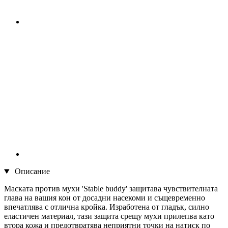
Описание
Маската против мухи 'Stable buddy' защитава чувствителната
глава на вашия кон от досадни насекоми и същевременно
впечатлява с отлична кройка. Изработена от гладък, силно
еластичен материал, тази защита срещу мухи прилепва като
втора кожа и предотвратява неприятни точки на натиск по