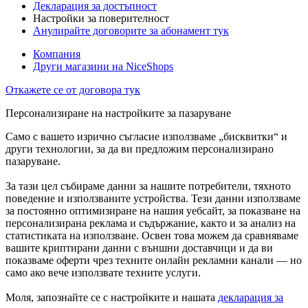
Декларация за достъпност
Настройки за поверителност
Анулирайте договорите за абонамент тук
Компания
Други магазини на NiceShops
Откажете се от договора тук
Персонализиране на настройките за пазаруване
Само с вашето изрично съгласие използваме „бисквитки“ и
други технологии, за да ви предложим персонализирано
пазаруване.
За тази цел събираме данни за нашите потребители, тяхното
поведение и използваните устройства. Тези данни използваме
за постоянно оптимизиране на нашия уебсайт, за показване на
персонализирана реклама и съдържание, както и за анализ на
статистиката на използване. Освен това можем да сравняваме
вашите криптирани данни с външни доставчици и да ви
показваме оферти чрез техните онлайн рекламни канали — но
само ако вече използвате техните услуги.
Моля, запознайте се с настройките и нашата
декларация за