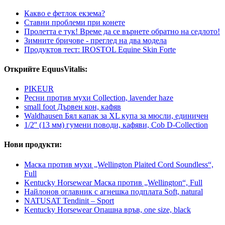
Какво е фетлок екзема?
Ставни проблеми при конете
Пролетта е тук! Време да се върнете обратно на седлото!
Зимните бричове - преглед на два модела
Продуктов тест: IROSTOL Equine Skin Forte
Открийте EquusVitalis:
PIKEUR
Ресни против мухи Collection, lavender haze
small foot Дървен кон, кафяв
Waldhausen Бял капак за XL купа за мюсли, единичен
1/2'' (13 мм) гумени поводи, кафяви, Cob D-Collection
Нови продукти:
Маска против мухи „Wellington Plaited Cord Soundless“,
Full
Kentucky Horsewear Маска против „Wellington“, Full
Найлонов оглавник с агнешка подплата Soft, natural
NATUSAT Tendinit – Sport
Kentucky Horsewear Опашна връв, one size, black