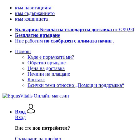
към навигацията
към съдържанието
към кошницата
България: Безплатна стандартна доставка
от € 99,90
Безплатно връщане
Ние работим
по съобразен с климата начин
.
Помощ
Къде е поръчката ми?
Обратно връщане
Цена на доставка
Начини на плащане
Контакт
Всички теми относно „Помощ и поддръжка“
Вход
Вход
Вие сте
нов потребител?
Създаване на профил