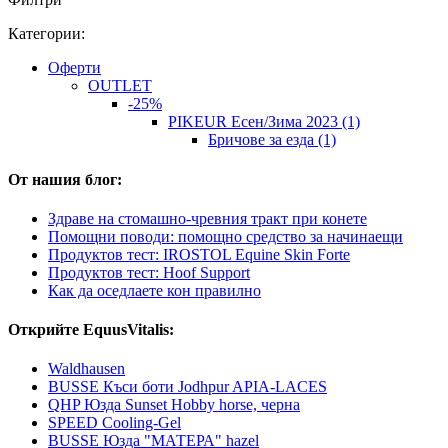
Категории:
Оферти
OUTLET
-25%
PIKEUR Есен/Зима 2023 (1)
Бричове за езда (1)
От нашия блог:
Здраве на стомашно-чревния тракт при конете
Помощни поводи: помощно средство за начинаещи
Продуктов тест: IROSTOL Equine Skin Forte
Продуктов тест: Hoof Support
Как да оседлаете кон правилно
Открийте EquusVitalis:
Waldhausen
BUSSE Къси боти Jodhpur APIA-LACES
QHP Юзда Sunset Hobby horse, черна
SPEED Cooling-Gel
BUSSE Юзда "МАТЕРА" hazel