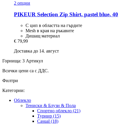
2 опции
PIKEUR
Selection Zip Shirt, pastel blue, 40
С цип в областта на гърдите
Mesh в края на ръкавите
Дишащ материал
€ 79,99
Доставка до 14. август
Горнища: 3 Артикул
Всички цени са с ДДС.
Филтри
Категории:
Облекло
Тениски & Блузи & Пола
Спортно облекло (21)
Турнир (15)
Casual (18)