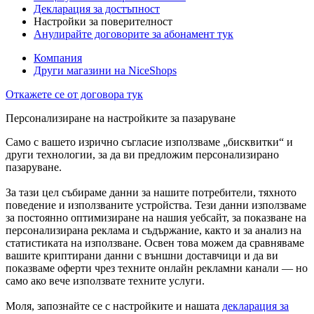
Декларация за достъпност
Настройки за поверителност
Анулирайте договорите за абонамент тук
Компания
Други магазини на NiceShops
Откажете се от договора тук
Персонализиране на настройките за пазаруване
Само с вашето изрично съгласие използваме „бисквитки“ и
други технологии, за да ви предложим персонализирано
пазаруване.
За тази цел събираме данни за нашите потребители, тяхното
поведение и използваните устройства. Тези данни използваме
за постоянно оптимизиране на нашия уебсайт, за показване на
персонализирана реклама и съдържание, както и за анализ на
статистиката на използване. Освен това можем да сравняваме
вашите криптирани данни с външни доставчици и да ви
показваме оферти чрез техните онлайн рекламни канали — но
само ако вече използвате техните услуги.
Моля, запознайте се с настройките и нашата
декларация за