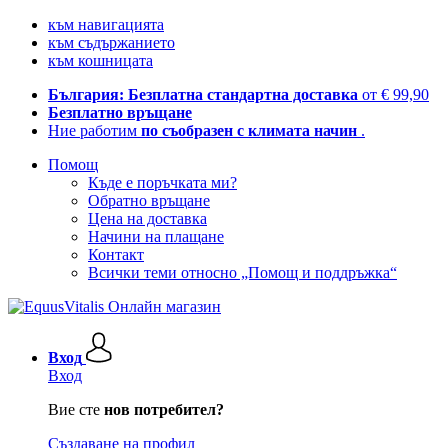
към навигацията
към съдържанието
към кошницата
България: Безплатна стандартна доставка
от € 99,90
Безплатно връщане
Ние работим
по съобразен с климата начин
.
Помощ
Къде е поръчката ми?
Обратно връщане
Цена на доставка
Начини на плащане
Контакт
Всички теми относно „Помощ и поддръжка“
Вход
Вход
Вие сте
нов потребител?
Създаване на профил