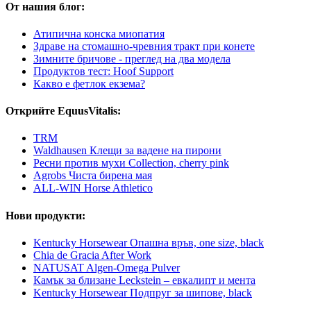
От нашия блог:
Атипична конска миопатия
Здраве на стомашно-чревния тракт при конете
Зимните бричове - преглед на два модела
Продуктов тест: Hoof Support
Какво е фетлок екзема?
Открийте EquusVitalis:
TRM
Waldhausen Клещи за вадене на пирони
Ресни против мухи Collection, cherry pink
Agrobs Чиста бирена мая
ALL-WIN Horse Athletico
Нови продукти:
Kentucky Horsewear Опашна връв, one size, black
Chia de Gracia After Work
NATUSAT Algen-Omega Pulver
Камък за близане Leckstein – евкалипт и мента
Kentucky Horsewear Подпруг за шипове, black