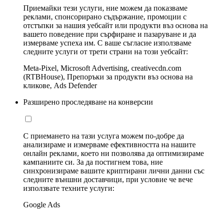
Приемайки тези услуги, ние можем да показваме
реклами, спонсорирано съдържание, промоции с
отстъпки за нашия уебсайт или продукти въз основа на
вашето поведение при сърфиране и пазаруване и да
измерваме успеха им. С ваше съгласие използваме
следните услуги от трети страни на този уебсайт:
Meta-Pixel, Microsoft Advertising, creativecdn.com
(RTBHouse), Препоръки за продукти въз основа на
кликове, Ads Defender
Разширено проследяване на конверсии
С приемането на тази услуга можем по-добре да
анализираме и измерваме ефективността на нашите
онлайн реклами, което ни позволява да оптимизираме
кампаниите си. За да постигнем това, ние
синхронизираме вашите криптирани лични данни със
следните външни доставчици, при условие че вече
използвате техните услуги:
Google Ads