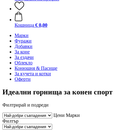
Кошница
€ 0,00
Марки
Фуражи
Добавки
За коне
За ездачи
Облекло
Конюшня & Пасище
За кучета и котки
Оферти
Идеални горнища за конен спорт
Филтрирай и подреди
Цени
Марки
Филтър