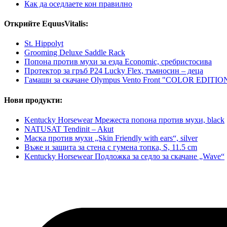
Как да оседлаете кон правилно
Открийте EquusVitalis:
St. Hippolyt
Grooming Deluxe Saddle Rack
Попона против мухи за езда Economic, сребристосива
Протектор за гръб P24 Lucky Flex, тъмносин – деца
Гамаши за скачане Olympus Vento Front "COLOR EDITION",
Нови продукти:
Kentucky Horsewear Мрежеста попона против мухи, black
NATUSAT Tendinit – Akut
Маска против мухи „Skin Friendly with ears“, silver
Въже и защита за стена с гумена топка, S, 11.5 cm
Kentucky Horsewear Подложка за седло за скачане „Wave“