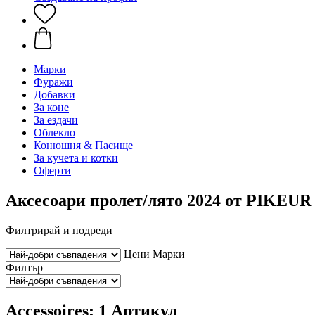
Марки
Фуражи
Добавки
За коне
За ездачи
Облекло
Конюшня & Пасище
За кучета и котки
Оферти
Аксесоари пролет/лято 2024 от PIKEUR
Филтрирай и подреди
Цени
Марки
Филтър
Accessoires: 1 Артикул