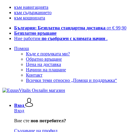
към навигацията
към съдържанието
към кошницата
България: Безплатна стандартна доставка
от € 99,90
Безплатно връщане
Ние работим
по съобразен с климата начин
.
Помощ
Къде е поръчката ми?
Обратно връщане
Цена на доставка
Начини на плащане
Контакт
Всички теми относно „Помощ и поддръжка“
Вход
Вход
Вие сте
нов потребител?
Създаване на профил