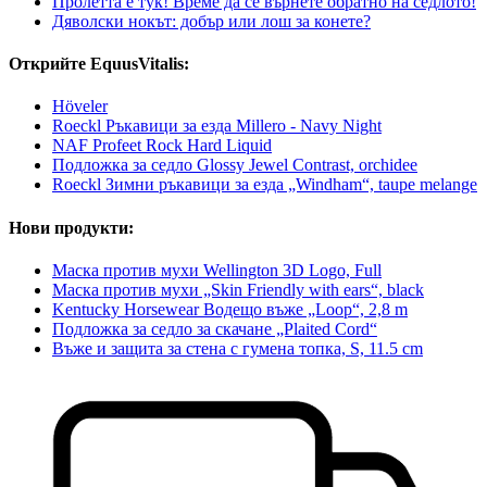
Пролетта е тук! Време да се върнете обратно на седлото!
Дяволски нокът: добър или лош за конете?
Открийте EquusVitalis:
Höveler
Roeckl Ръкавици за езда Millero - Navy Night
NAF Profeet Rock Hard Liquid
Подложка за седло Glossy Jewel Contrast, orchidee
Roeckl Зимни ръкавици за езда „Windham“, taupe melange
Нови продукти:
Маска против мухи Wellington 3D Logo, Full
Маска против мухи „Skin Friendly with ears“, black
Kentucky Horsewear Водещо въже „Loop“, 2,8 m
Подложка за седло за скачане „Plaited Cord“
Въже и защита за стена с гумена топка, S, 11.5 cm