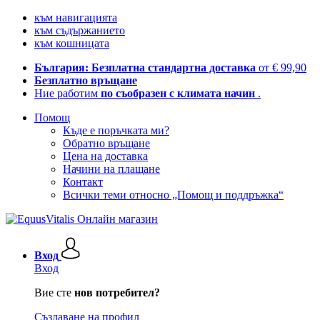
към навигацията
към съдържанието
към кошницата
България: Безплатна стандартна доставка
от € 99,90
Безплатно връщане
Ние работим
по съобразен с климата начин
.
Помощ
Къде е поръчката ми?
Обратно връщане
Цена на доставка
Начини на плащане
Контакт
Всички теми относно „Помощ и поддръжка“
Вход
Вход
Вие сте
нов потребител?
Създаване на профил