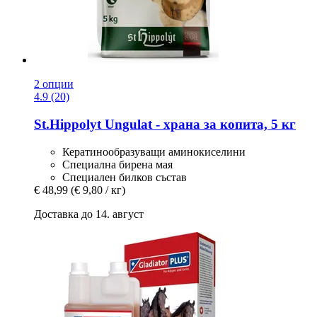
2 опции
4.9 (20)
St.Hippolyt
Ungulat -​ храна за копита, 5 кг
Кератинообразуващи аминокиселини
Специална бирена мая
Специален билков състав
€ 48,99
(€ 9,80 / кг)
Доставка до 14. август