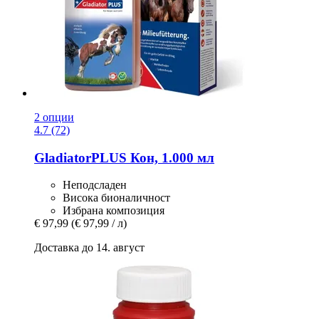
2 опции
4.7 (72)
GladiatorPLUS
Кон, 1.000 мл
Неподсладен
Висока бионаличност
Избрана композиция
€ 97,99
(€ 97,99 / л)
Доставка до 14. август