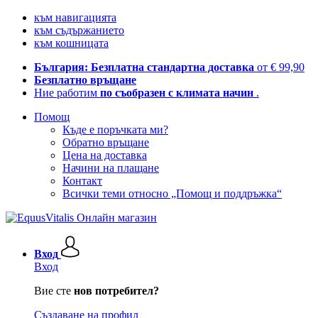
към навигацията
към съдържанието
към кошницата
България: Безплатна стандартна доставка
от € 99,90
Безплатно връщане
Ние работим
по съобразен с климата начин
.
Помощ
Къде е поръчката ми?
Обратно връщане
Цена на доставка
Начини на плащане
Контакт
Всички теми относно „Помощ и поддръжка“
Вход
Вход
Вие сте
нов потребител?
Създаване на профил