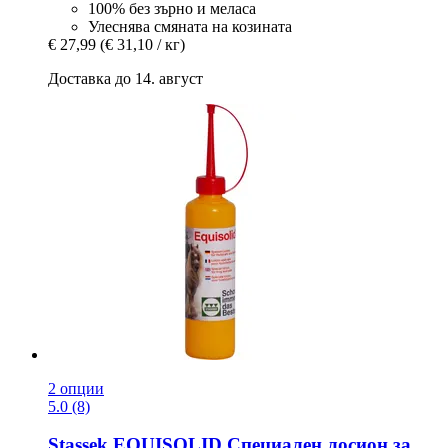
100% без зърно и меласа
Улеснява смяната на козината
€ 27,99
(€ 31,10 / кг)
Доставка до 14. август
2 опции
5.0 (8)
Stassek
EQUISOLID Специален лосион за