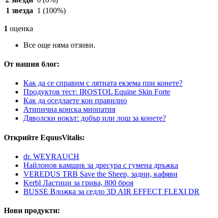
1 звезда
1
(100%)
1
оценка
Все още няма отзиви.
От нашия блог:
Как да се справим с лятната екзема при конете?
Продуктов тест: IROSTOL Equine Skin Forte
Как да оседлаете кон правилно
Атипична конска миопатия
Дяволски нокът: добър или лош за конете?
Открийте EquusVitalis:
dr. WEYRAUCH
Найлонов камшик за дресура с гумена дръжка
VEREDUS TRB Save the Sheep, задни, кафяви
Kerbl Ластици за грива, 800 броя
BUSSE Вложка за седло 3D AIR EFFECT FLEXI DR
Нови продукти: