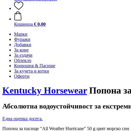
Кошница
€ 0,00
Марки
Фуражи
Добавки
За коне
За ездачи
Облекло
Конюшня & Пасище
За кучета и котки
Оферти
Kentucky Horsewear
Попона за
Абсолютна водоустойчивост за екстрем
Една оценка досега.
Попона за пасище "All Weather Hurricane" 50 g цвят морско син