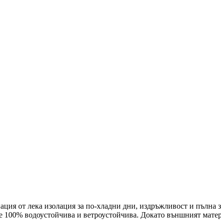
ция от лека изолация за по-хладни дни, издръжливост и пълна 
е 100% водоустойчива и ветроустойчива. Докато външният матери