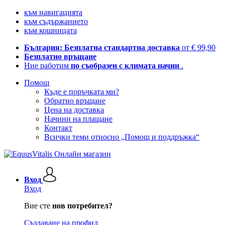
към навигацията
към съдържанието
към кошницата
България: Безплатна стандартна доставка
от € 99,90
Безплатно връщане
Ние работим
по съобразен с климата начин
.
Помощ
Къде е поръчката ми?
Обратно връщане
Цена на доставка
Начини на плащане
Контакт
Всички теми относно „Помощ и поддръжка“
Вход
Вход
Вие сте
нов потребител?
Създаване на профил