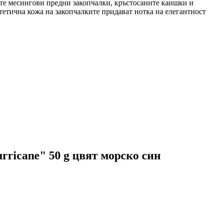
ките месингови предни закопчалки, кръстосаните каишки и
тетична кожа на закопчалките придават нотка на елегантност
rricane" 50 g цвят морско син