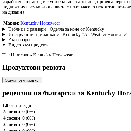
изработена от мека, изкуствена заешка козина, приляга перфек
подвижният ремък за опашката с пластмасово покритие позволяв
на дизайна.
Марки:
Kentucky Horsewear
Таблица с размери - Одеяла за коне от Kentucky
Инструкции за измиване - Kentucky "All Weather Hurricane"
Аксесоари
Видео към продукта:
The Hurricane - Kentucky Horsewear
Продуктови ревюта
Оцени този продукт
рецензии на български за Kentucky Hor
1,0
от 5 звезди
5 звезди
0
(0%)
4 звезди
0
(0%)
3 звезди
0
(0%)
2 звезди
0
(0%)