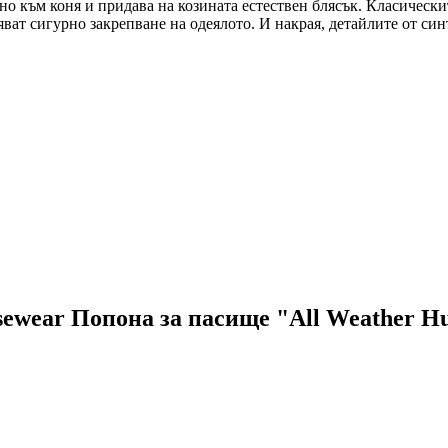
тно към коня и придава на козината естествен блясък. Класичес
ат сигурно закрепване на одеялото. И накрая, детайлите от син
sewear Попона за пасище "All Weather Hu