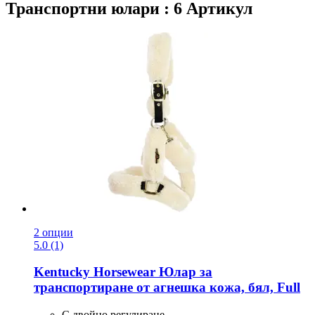
Транспортни юлари : 6 Артикул
2 опции
5.0 (1)
Kentucky Horsewear
Юлар за
транспортиране от агнешка кожа, бял, Full
С двойно регулиране