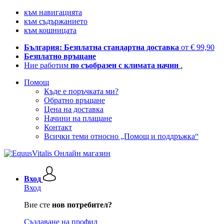
към навигацията
към съдържанието
към кошницата
България: Безплатна стандартна доставка
от € 99,90
Безплатно връщане
Ние работим
по съобразен с климата начин
.
Помощ
Къде е поръчката ми?
Обратно връщане
Цена на доставка
Начини на плащане
Контакт
Всички теми относно „Помощ и поддръжка“
Вход
Вход
Вие сте
нов потребител?
Създаване на профил