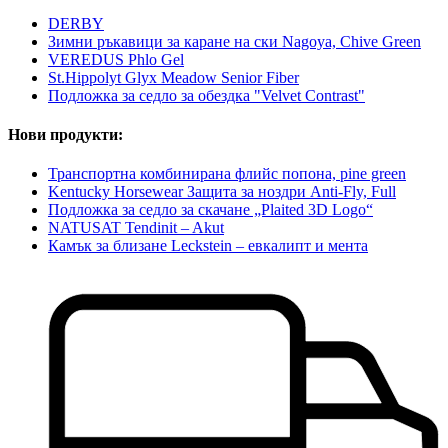
DERBY
Зимни ръкавици за каране на ски Nagoya, Chive Green
VEREDUS Phlo Gel
St.Hippolyt Glyx Meadow Senior Fiber
Подложка за седло за обездка "Velvet Contrast"
Нови продукти:
Транспортна комбинирана флийс попона, pine green
Kentucky Horsewear Защита за ноздри Anti-Fly, Full
Подложка за седло за скачане „Plaited 3D Logo“
NATUSAT Tendinit – Akut
Камък за близане Leckstein – евкалипт и мента