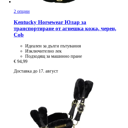
2 опции
Kentucky Horsewear
Юлар за
транспортиране от агнешка кожа, черен,
Cob
Идеален за дълги пътувания
Изключително лек
Подходящ за машинно пране
€ 94,99
Доставка до 17. август