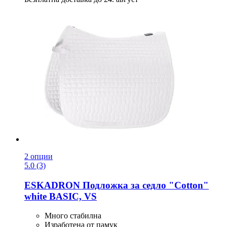
2 опции
5.0 (3)
ESKADRON
Подложка за седло "Cotton"
white BASIC, VS
Много стабилна
Изработена от памук