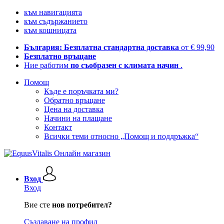
към навигацията
към съдържанието
към кошницата
България: Безплатна стандартна доставка
от € 99,90
Безплатно връщане
Ние работим
по съобразен с климата начин
.
Помощ
Къде е поръчката ми?
Обратно връщане
Цена на доставка
Начини на плащане
Контакт
Всички теми относно „Помощ и поддръжка“
Вход
Вход
Вие сте
нов потребител?
Създаване на профил