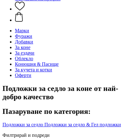
Марки
Фуражи
Добавки
За коне
За ездачи
Облекло
Конюшня & Пасище
За кучета и котки
Оферти
Подложки за седло за коне от най-
добро качество
Пазаруване по категория:
Подложки за седло
Подложки за седло & Гел подложки
Филтрирай и подреди