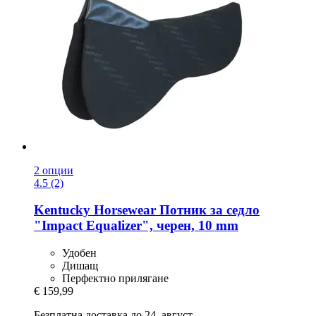
2 опции
4.5 (2)
Kentucky Horsewear
Потник за седло
"Impact Equalizer", черен, 10 mm
Удобен
Дишащ
Перфектно прилягане
€ 159,99
Безплатна доставка до 24. август