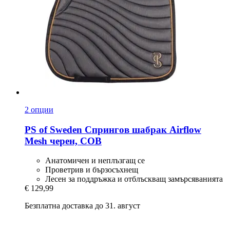
2 опции
PS of Sweden
Спрингов шабрак Airflow
Mesh черен, COB
Анатомичен и неплъзгащ се
Проветрив и бързосъхнещ
Лесен за поддръжка и отблъскващ замърсяванията
€ 129,99
Безплатна доставка до 31. август