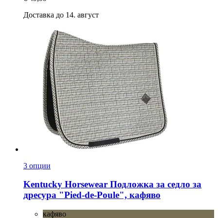
Доставка до 14. август
3 опции
Kentucky Horsewear
Подложка за седло за
дресура "Pied-​de-​Poule", кафяво
кафяво