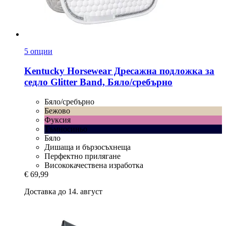
5 опции
Kentucky Horsewear
Дресажна подложка за
седло Glitter Band, Бяло/сребърно
Бяло/сребърно
Бежово
Фуксия
Тъмносиньо
Бяло
Дишаща и бързосъхнеща
Перфектно прилягане
Висококачествена изработка
€ 69,99
Доставка до 14. август