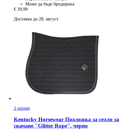
Може да бъде бродирана
€ 39,99
Доставка до 28. август
2 опции
Kentucky Horsewear
Подложка за седло за
скачане "Glitter Rope", черно