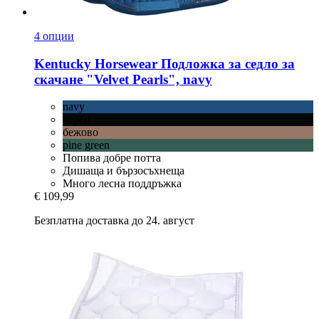
4 опции
Kentucky Horsewear
Подложка за седло за
скачане "Velvet Pearls", navy
navy
черен
бежово
pine green
Попива добре потта
Дишаща и бързосъхнеща
Много лесна поддръжка
€ 109,99
Безплатна доставка до 24. август