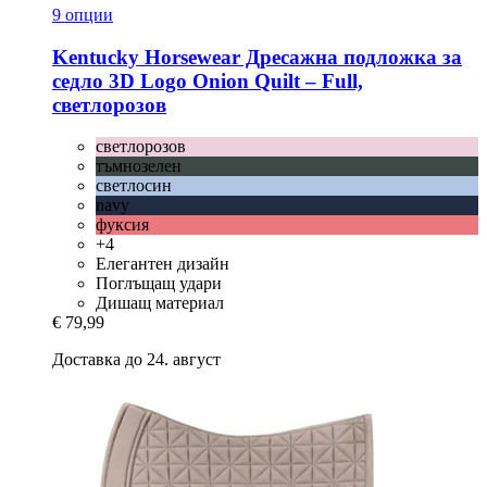
9 опции
Kentucky Horsewear
Дресажна подложка за
седло 3D Logo Onion Quilt – Full,
светлорозов
светлорозов
тъмнозелен
светлосин
navy
фуксия
+4
Елегантен дизайн
Поглъщащ удари
Дишащ материал
€ 79,99
Доставка до 24. август