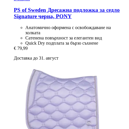
PS of Sweden
Дресажна подложка за седло
Signature черна, PONY
Анатомично оформена с освобождаване на
холката
Сатенена повърхност за елегантен вид
Quick Dry подплата за бързо съхнене
€ 79,99
Доставка до 31. август