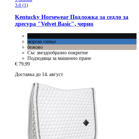
3.0 (1)
Kentucky Horsewear
Подложка за седло за
дресура "Velvet Basic", черно
черно
морско синьо
бежово
Със звездообразно покритие
Подходяща за машинно пране
€ 79,99
Доставка до 14. август