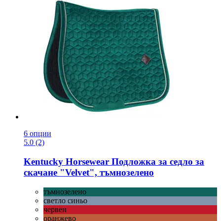
6 опции
5.0 (2)
Kentucky Horsewear
Подложка за седло за
скачане "Velvet", тъмнозелено
тъмнозелено
светло синьо
червен
оранжево