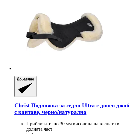
Добавяне
Christ
Подложка за седло Ultra с двоен джоб
с кантове, черно/натурално
Приблизително 30 мм височина на вълната в
долната част