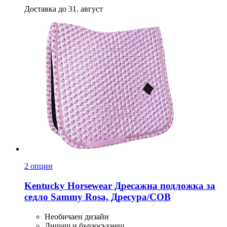
Доставка до 31. август
2 опции
Kentucky Horsewear
Дресажна подложка за
седло Sammy Rosa, Дресура/COB
Необичаен дизайн
Дишащ и бързосъхнещ