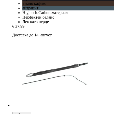
тъмно кафяво
антрацит
Hightech-Carbon-материал
Перфектен баланс
Лек като перце
€ 37,99
Доставка до 14. август