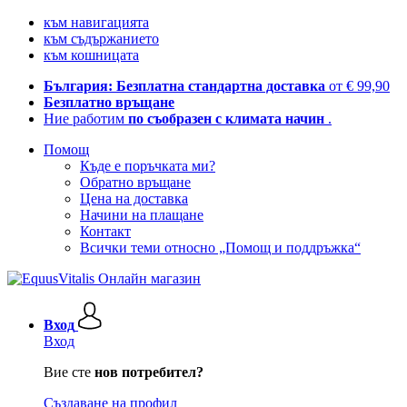
към навигацията
към съдържанието
към кошницата
България: Безплатна стандартна доставка
от € 99,90
Безплатно връщане
Ние работим
по съобразен с климата начин
.
Помощ
Къде е поръчката ми?
Обратно връщане
Цена на доставка
Начини на плащане
Контакт
Всички теми относно „Помощ и поддръжка“
Вход
Вход
Вие сте
нов потребител?
Създаване на профил