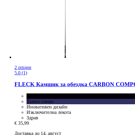
2 опции
5.0 (1)
FLECK
Камшик за обездка CARBON COMPOSI
Черно
Тъмно синьо
Иновативен дизайн
Изключителна лекота
Здрав
€ 35,99
Доставка до 14. август