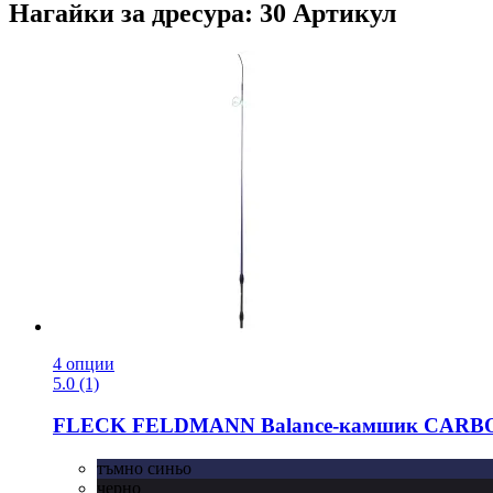
Нагайки за дресура: 30 Артикул
4 опции
5.0 (1)
FLECK
FELDMANN Balance-​камшик CARBON
тъмно синьо
черно