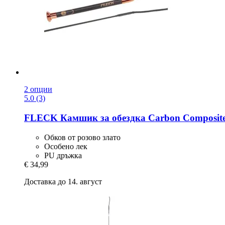
2 опции
5.0 (3)
FLECK
Камшик за обездка Carbon Composite 
Обков от розово злато
Особено лек
PU дръжка
€ 34,99
Доставка до 14. август