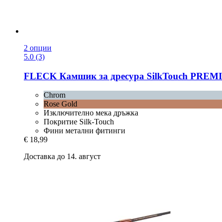
2 опции
5.0 (3)
FLECK
Камшик за дресура SilkTouch PREMI
Chrom
Rose Gold
Изключително мека дръжка
Покритие Silk-Touch
Фини метални фитинги
€ 18,99
Доставка до 14. август