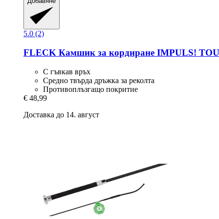
Добавяне
5.0 (2)
FLECK
Камшик за кордиране IMPULS! TOUC
С гъвкав връх
Средно твърда дръжка за реколта
Противоплъзгащо покритие
€ 48,99
Доставка до 14. август