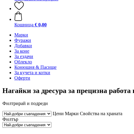
Кошница
€ 0,00
Марки
Фуражи
Добавки
За коне
За ездачи
Облекло
Конюшня & Пасище
За кучета и котки
Оферти
Нагайки за дресура за прецизна работа 
Филтрирай и подреди
Цени
Марки
Свойства на храната
Филтър