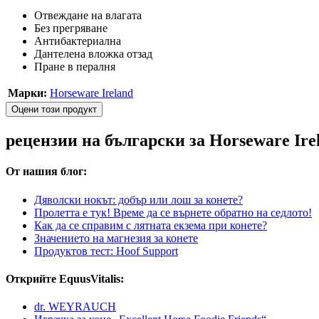
Отвеждане на влагата
Без прегряване
Антибактериална
Дантелена вложка отзад
Пране в пералня
Марки:
Horseware Ireland
Оцени този продукт
рецензии на български за Horseware Ire
От нашия блог:
Дяволски нокът: добър или лош за конете?
Пролетта е тук! Време да се върнете обратно на седлото!
Как да се справим с лятната екзема при конете?
Значението на магнезия за конете
Продуктов тест: Hoof Support
Открийте EquusVitalis:
dr. WEYRAUCH