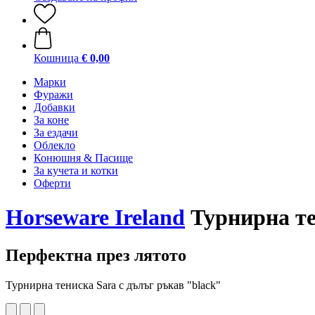
Кошница
€ 0,00
Марки
Фуражи
Добавки
За коне
За ездачи
Облекло
Конюшня & Пасище
За кучета и котки
Оферти
Horseware Ireland
Турнирна те
Перфектна през лятото
Турнирна тениска Sara с дълъг ръкав "black"