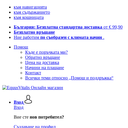
към навигацията
към съдържанието
към кошницата
България: Безплатна стандартна доставка
от € 99,90
Безплатно връщане
Ние работим
по съобразен с климата начин
.
Помощ
Къде е поръчката ми?
Обратно връщане
Цена на доставка
Начини на плащане
Контакт
Всички теми относно „Помощ и поддръжка“
Вход
Вход
Вие сте
нов потребител?
Създаване на профил