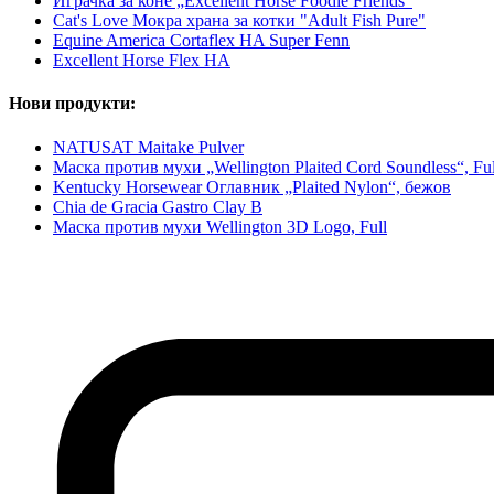
Играчка за коне „Excellent Horse Foodie Friends“
Cat's Love Мокра храна за котки "Adult Fish Pure"
Equine America Cortaflex HA Super Fenn
Excellent Horse Flex HA
Нови продукти:
NATUSAT Maitake Pulver
Маска против мухи „Wellington Plaited Cord Soundless“, Ful
Kentucky Horsewear Оглавник „Plaited Nylon“, бежов
Chia de Gracia Gastro Clay B
Маска против мухи Wellington 3D Logo, Full