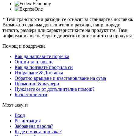
* Тези транспортни разходи се отнасят за стандартна доставка.
Възможно е да има допълнителни разходи, напр. поради
теглото, размера или характеристиките на продуктите. Тази
информация ще намерите директно в описанието на продукта.
Помощ и поддръжка
Как да направите поръчка
Опции за плащане
Как да ползвате профила си
Изпращане & Доставка
Обратно връщане и възстановяване на сума
Промоции & ваучери
Нуждаете се от допълнителна помощ?
Бизнес клиенти
Моят акаунт
Вход
Регистрация
Забравена парола?
Къде е моята поръчка?