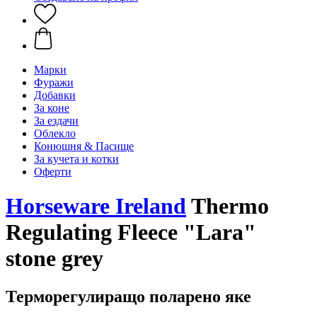
Марки
Фуражи
Добавки
За коне
За ездачи
Облекло
Конюшня & Пасище
За кучета и котки
Оферти
Horseware Ireland
Thermo
Regulating Fleece "Lara"
stone grey
Терморегулиращо поларено яке