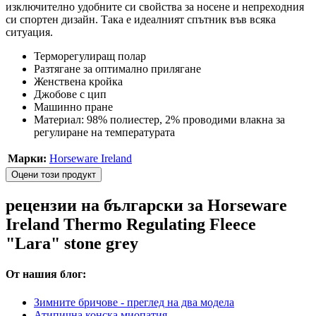
изключително удобните си свойства за носене и непреходния
си спортен дизайн. Така е идеалният спътник във всяка
ситуация.
Терморегулиращ полар
Разтягане за оптимално прилягане
Женствена кройка
Джобове с цип
Машинно пране
Материал: 98% полиестер, 2% проводими влакна за
регулиране на температурата
Марки:
Horseware Ireland
Оцени този продукт
рецензии на български за Horseware
Ireland Thermo Regulating Fleece
"Lara" stone grey
От нашия блог:
Зимните бричове - преглед на два модела
Атипична конска миопатия