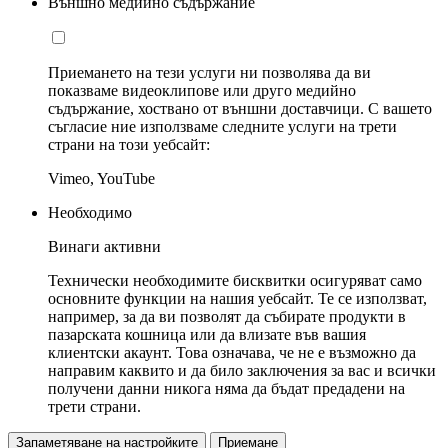
Външно медийно съдържание
Приемането на тези услуги ни позволява да ви
показваме видеоклипове или друго медийно
съдържание, хоствано от външни доставчици. С вашето
съгласие ние използваме следните услуги на трети
страни на този уебсайт:
Vimeo, YouTube
Необходимо
Винаги активни
Технически необходимите бисквитки осигуряват само
основните функции на нашия уебсайт. Те се използват,
например, за да ви позволят да събирате продукти в
пазарската кошница или да влизате във вашия
клиентски акаунт. Това означава, че не е възможно да
направим каквито и да било заключения за вас и всички
получени данни никога няма да бъдат предадени на
трети страни.
Запаметяване на настройките
Приемане