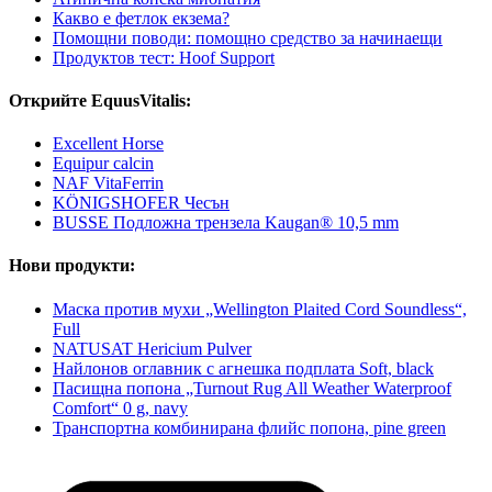
Какво е фетлок екзема?
Помощни поводи: помощно средство за начинаещи
Продуктов тест: Hoof Support
Открийте EquusVitalis:
Excellent Horse
Equipur calcin
NAF VitaFerrin
KÖNIGSHOFER Чесън
BUSSE Подложна трензела Kaugan® 10,5 mm
Нови продукти:
Маска против мухи „Wellington Plaited Cord Soundless“,
Full
NATUSAT Hericium Pulver
Найлонов оглавник с агнешка подплата Soft, black
Пасищна попона „Turnout Rug All Weather Waterproof
Comfort“ 0 g, navy
Транспортна комбинирана флийс попона, pine green