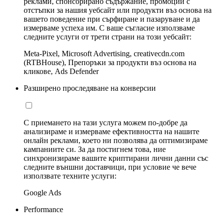
реклами, спонсорирано съдържание, промоции с
отстъпки за нашия уебсайт или продукти въз основа на
вашето поведение при сърфиране и пазаруване и да
измерваме успеха им. С ваше съгласие използваме
следните услуги от трети страни на този уебсайт:
Meta-Pixel, Microsoft Advertising, creativecdn.com
(RTBHouse), Препоръки за продукти въз основа на
кликове, Ads Defender
Разширено проследяване на конверсии
С приемането на тази услуга можем по-добре да
анализираме и измерваме ефективността на нашите
онлайн реклами, което ни позволява да оптимизираме
кампаниите си. За да постигнем това, ние
синхронизираме вашите криптирани лични данни със
следните външни доставчици, при условие че вече
използвате техните услуги:
Google Ads
Performance