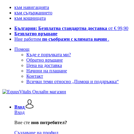
към навигацията
към съдържанието
към кошницата
България: Безплатна стандартна доставка
от € 99,90
Безплатно връщане
Ние работим
по съобразен с климата начин
.
Помощ
Къде е поръчката ми?
Обратно връщане
Цена на доставка
Начини на плащане
Контакт
Всички теми относно „Помощ и поддръжка“
Вход
Вход
Вие сте
нов потребител?
Създаване на профил