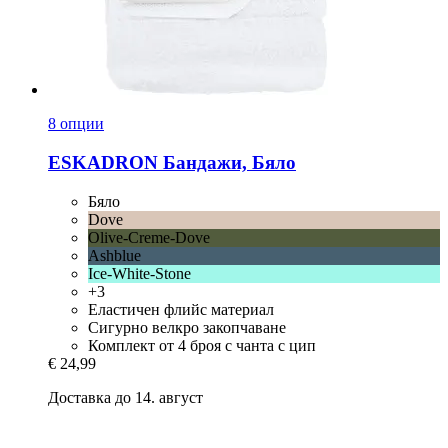
8 опции
ESKADRON
Бандажи, Бяло
Бяло
Dove
Olive-Creme-Dove
Ashblue
Ice-White-Stone
+3
Еластичен флийс материал
Сигурно велкро закопчаване
Комплект от 4 броя с чанта с цип
€ 24,99
Доставка до 14. август