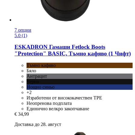
7 опции
5.0 (1)
ESKADRON
Гамаши Fetlock Boots
"Protection" BASIC, Тъмно кафяво (1 Чифт)
Тъмно кафяво
Бяло
Антрацит
Черно
Нощно синьо
+2
Изработени от висококачествен TPE
Неопренова подплата
Единично велкро закопчаване
€ 34,99
Доставка до 28. август