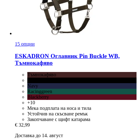
15 опции
ESKADRON
Оглавник Pin Buckle WB,
Тъмнокафяво
Тъмнокафяво
Черно
Navy
Racinggreen
Blackberry
+10
Мека подплата на носа и тила
Устойчив на скъсване ремък
Закопчаване с щифт катарама
€ 32,99
Доставка до 14. август