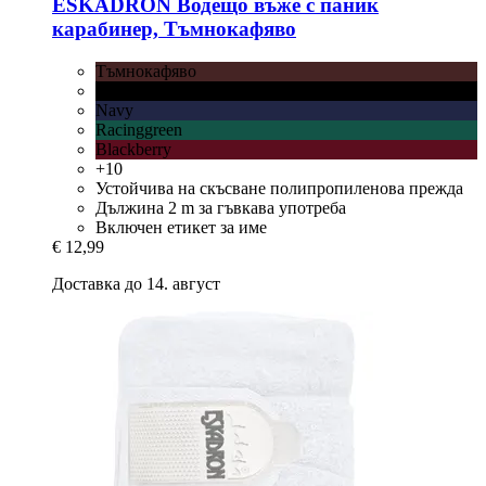
ESKADRON
Водещо въже с паник
карабинер, Тъмнокафяво
Тъмнокафяво
Черно
Navy
Racinggreen
Blackberry
+10
Устойчива на скъсване полипропиленова прежда
Дължина 2 m за гъвкава употреба
Включен етикет за име
€ 12,99
Доставка до 14. август