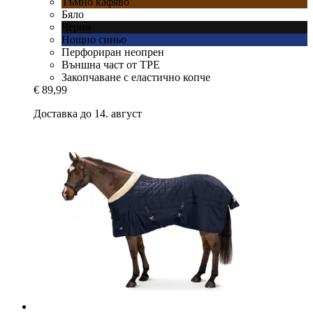
Тъмно кафяво
Бяло
Черно
Нощно синьо
Перфориран неопрен
Външна част от TPE
Закопчаване с еластично копче
€ 89,99
Доставка до 14. август