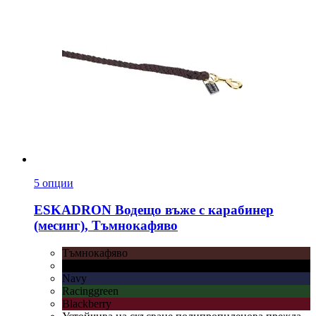
5 опции
ESKADRON
Водещо въже с карабинер
(месинг), Тъмнокафяво
Тъмнокафяво
Черно
Navy
Racinggreen
Blackberry