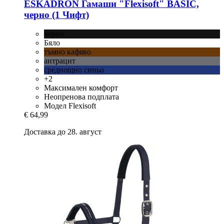
ESKADRON
Гамаши "Flexisoft" BASIC,
черно (1 Чифт)
черно
Бяло
тъмно кафяво
антрацит
среднощно синьо
+2
Максимален комфорт
Неопренова подплата
Модел Flexisoft
€ 64,99
Доставка до 28. август