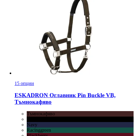
15 опции
ESKADRON
Оглавник Pin Buckle VB,
Тъмнокафяво
Тъмнокафяво
Черно
Navy
Racinggreen
Blackberry