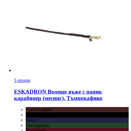
5 опции
ESKADRON
Водещо въже с паник
карабинер (месинг), Тъмнокафяво
Тъмнокафяво
Черно
Navy
Racinggreen
Blackberry