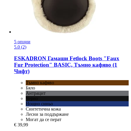
5 опции
5.0 (2)
ESKADRON
Гамаши Fetlock Boots "Faux
Fur Protection" BASIC, Тъмно кафяво (1
Чифт)
Тъмно кафяво
Бяло
Антрацит
Черно
Нощно синьо
Синтетична кожа
Лесни за поддържане
Могат да се перат
€ 39,99