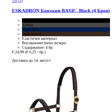
5.0 (2)
ESKADRON
Бандажи BASIC, Black (4 Броя)
Black
Antrha
Night blue
Dark brown
Еластичен материал
Висококачествено велкро
Съдържание: 4 бр.
€ 24,99
(€ 6,25 / бр.)
Доставка до 14. август