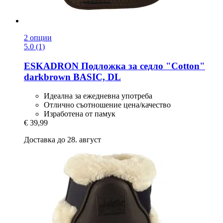
2 опции
5.0 (1)
ESKADRON
Подложка за седло "Cotton"
darkbrown BASIC, DL
Идеалнa за ежедневна употреба
Отлично съотношение цена/качество
Изработенa от памук
€ 39,99
Доставка до 28. август