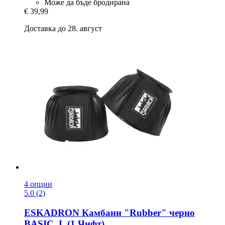
Може да бъде бродирана
€ 39,99
Доставка до 28. август
4 опции
5.0 (2)
ESKADRON
Камбани "Rubber" черно
BASIC, L (1 Чифт)