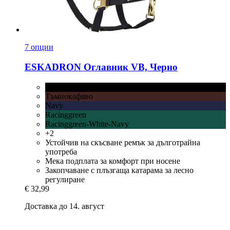
7 опции
ESKADRON
Оглавник VB, Черно
Черно
Тъмнокафяво
Navy
Racinggreen
Racinggreen-White-Navy
+2
Устойчив на скъсване ремък за дълготрайна
употреба
Мека подплата за комфорт при носене
Закопчаване с плъзгаща катарама за лесно
регулиране
€ 32,99
Доставка до 14. август