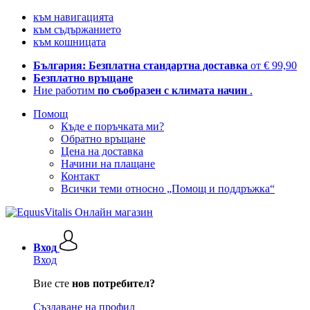
към навигацията
към съдържанието
към кошницата
България: Безплатна стандартна доставка
от € 99,90
Безплатно връщане
Ние работим
по съобразен с климата начин
.
Помощ
Къде е поръчката ми?
Обратно връщане
Цена на доставка
Начини на плащане
Контакт
Всички теми относно „Помощ и поддръжка“
Вход
Вход
Вие сте
нов потребител?
Създаване на профил