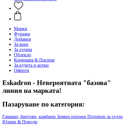
Марки
Фуражи
Добавки
За коне
За ездачи
Облекло
Конюшня & Пасище
За кучета и котки
Оферти
Eskadron - Невероятната "базова"
линия на марката!
Пазаруване по категория:
Гамаши, бинтове, камбани
Зимни попони
Потници за седло
Юлари & Поводи