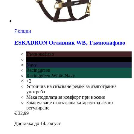
7 опции
ESKADRON
Оглавник WB, Тъмнокафяво
Тъмнокафяво
Черно
Navy
Racinggreen
Racinggreen-White-Navy
+2
Устойчив на скъсване ремък за дълготрайна
употреба
Мека подплата за комфорт при носене
Закопчаване с плъзгаща катарама за лесно
регулиране
€ 32,99
Доставка до 14. август