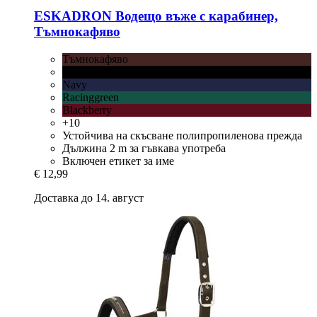
ESKADRON
Водещо въже с карабинер,
Тъмнокафяво
Тъмнокафяво
Черно
Navy
Racinggreen
Blackberry
+10
Устойчива на скъсване полипропиленова прежда
Дължина 2 m за гъвкава употреба
Включен етикет за име
€ 12,99
Доставка до 14. август