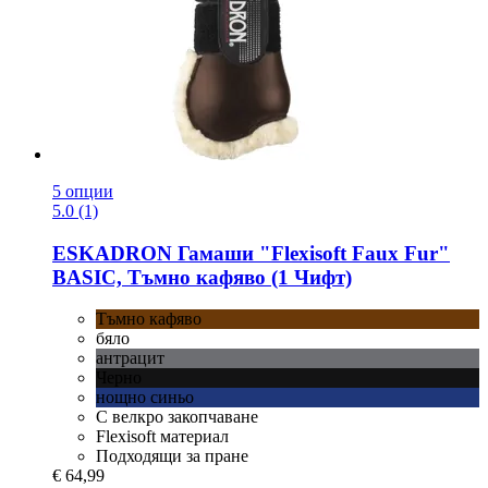
5 опции
5.0 (1)
ESKADRON
Гамаши "Flexisoft Faux Fur"
BASIC, Тъмно кафяво (1 Чифт)
Тъмно кафяво
бяло
антрацит
Черно
нощно синьо
С велкро закопчаване
Flexisoft материал
Подходящи за пране
€ 64,99