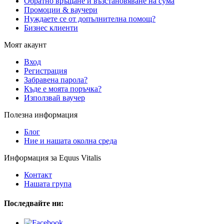
Обратно връщане и възстановяване на сума
Промоции & ваучери
Нуждаете се от допълнителна помощ?
Бизнес клиенти
Моят акаунт
Вход
Регистрация
Забравена парола?
Къде е моята поръчка?
Използвай ваучер
Полезна информация
Блог
Ние и нашата околна среда
Информация за Equus Vitalis
Контакт
Нашата група
Последвайте ни: