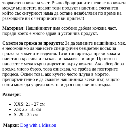
тюркоазена кожена част. Ръчно бродираните шевове по кожата
между мънистата правят този продукт наистина елегантен,
който със сигурност няма да остане незабелязан по време на
разходките ви с четириногия ви приятел!
Материал
: Нашийникът има особено дебела кожена част,
поради което е много здрав и устойчив продукт.
Съвети за грижа за продукта
: За да запазите нашийника мек,
е необходимо да нанесете специфичен безцветен восък за
грижа за кожените изделия. Този тип артикул прави кожата
наистина красива и лъскава и намалява ивици. Просто го
нанесете с мека кърпа директно върху кожата. Ако абсорбира
восъка много бързо, това означава, че трябва да повторите
процеса. Освен това, ако кучето често плува в морето,
препоръчително е да сваляте нашийника всеки път, защото
солта може да увреди кожата и да я направи по-твърда.
Размери
:
XXS: 21 - 27 см
XS: 25 - 31 см
S: 29 - 35 см
Марки:
Dog with a Mission