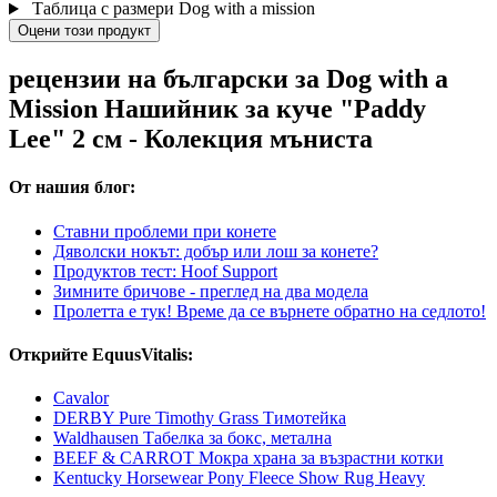
Таблица с размери Dog with a mission
Оцени този продукт
рецензии на български за Dog with a
Mission Нашийник за куче "Paddy
Lee" 2 см - Колекция мъниста
От нашия блог:
Ставни проблеми при конете
Дяволски нокът: добър или лош за конете?
Продуктов тест: Hoof Support
Зимните бричове - преглед на два модела
Пролетта е тук! Време да се върнете обратно на седлото!
Открийте EquusVitalis:
Cavalor
DERBY Pure Timothy Grass Тимотейка
Waldhausen Табелка за бокс, метална
BEEF & CARROT Мокра храна за възрастни котки
Kentucky Horsewear Pony Fleece Show Rug Heavy