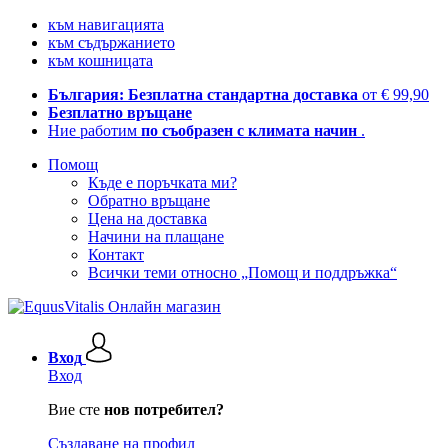
към навигацията
към съдържанието
към кошницата
България: Безплатна стандартна доставка
от € 99,90
Безплатно връщане
Ние работим
по съобразен с климата начин
.
Помощ
Къде е поръчката ми?
Обратно връщане
Цена на доставка
Начини на плащане
Контакт
Всички теми относно „Помощ и поддръжка“
Вход
Вход
Вие сте
нов потребител?
Създаване на профил