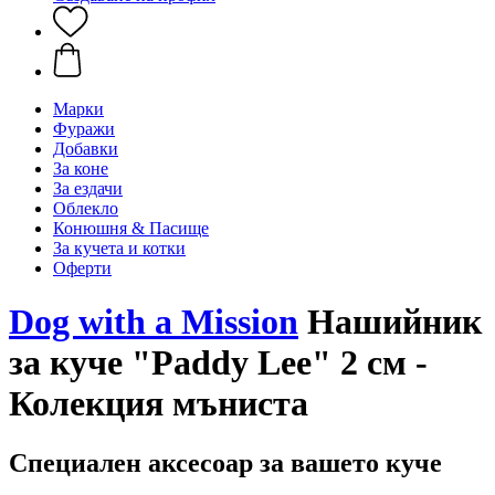
Марки
Фуражи
Добавки
За коне
За ездачи
Облекло
Конюшня & Пасище
За кучета и котки
Оферти
Dog with a Mission
Нашийник
за куче "Paddy Lee" 2 см -
Колекция мъниста
Специален аксесоар за вашето куче