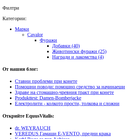
Филтри
Категории:
Марки
Cavalor
Фуражи
Добавки (40)
Животински фуражи (25)
Награди и лакомства (4)
От нашия блог:
Ставни проблеми при конете
Помощни поводи: помощно средство за начинаещи
Здраве на стомашно-чревния тракт при конете
Produkttest: Damen-Bomberjacke
Електролити - колкото прости, толкова и сложни
Открийте EquusVitalis:
dr. WEYRAUCH
VEREDUS Гамаши E-VENTO, предни крака