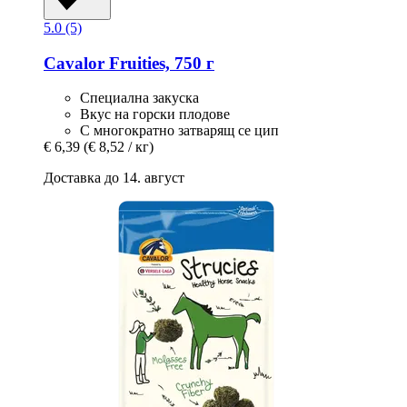
5.0 (5)
Cavalor
Fruities, 750 г
Специална закуска
Вкус на горски плодове
С многократно затварящ се цип
€ 6,39
(€ 8,52 / кг)
Доставка до 14. август