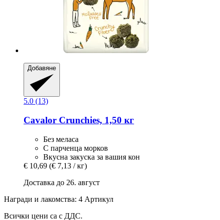
Добавяне
5.0 (13)
Cavalor
Crunchies, 1,50 кг
Без меласа
С парченца морков
Вкусна закуска за вашия кон
€ 10,69
(€ 7,13 / кг)
Доставка до 26. август
Награди и лакомства: 4 Артикул
Всички цени са с ДДС.