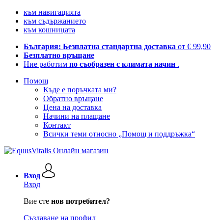
към навигацията
към съдържанието
към кошницата
България: Безплатна стандартна доставка
от € 99,90
Безплатно връщане
Ние работим
по съобразен с климата начин
.
Помощ
Къде е поръчката ми?
Обратно връщане
Цена на доставка
Начини на плащане
Контакт
Всички теми относно „Помощ и поддръжка“
Вход
Вход
Вие сте
нов потребител?
Създаване на профил