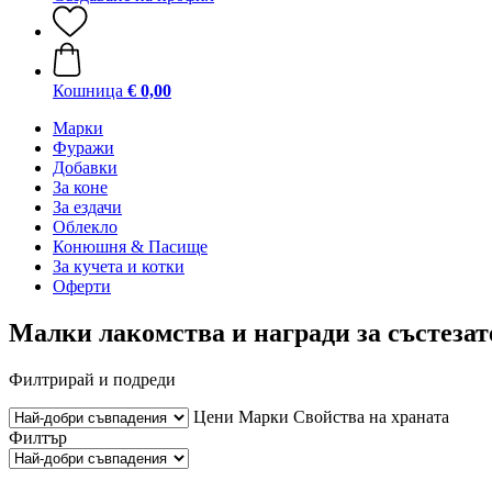
Кошница
€ 0,00
Марки
Фуражи
Добавки
За коне
За ездачи
Облекло
Конюшня & Пасище
За кучета и котки
Оферти
Малки лакомства и награди за състезат
Филтрирай и подреди
Цени
Марки
Свойства на храната
Филтър