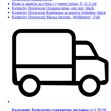
Въже и защита за стена с гумена топка, S, 11.5 cm
Kentucky Horsewear Опашна връв, one size, black
Kentucky Horsewear Камбанки за копита Solimbra, black
Kentucky Horsewear Маска против „Wellington“, Full
България: Безплатна стандартна доставка
от € 99,90