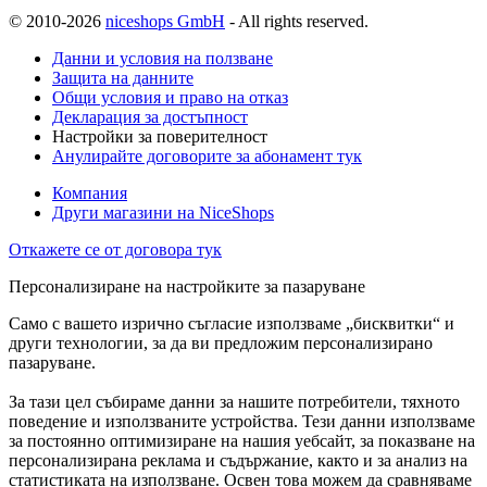
© 2010-2026
niceshops GmbH
- All rights reserved.
Данни и условия на ползване
Защита на данните
Общи условия и право на отказ
Декларация за достъпност
Настройки за поверителност
Анулирайте договорите за абонамент тук
Компания
Други магазини на NiceShops
Откажете се от договора тук
Персонализиране на настройките за пазаруване
Само с вашето изрично съгласие използваме „бисквитки“ и
други технологии, за да ви предложим персонализирано
пазаруване.
За тази цел събираме данни за нашите потребители, тяхното
поведение и използваните устройства. Тези данни използваме
за постоянно оптимизиране на нашия уебсайт, за показване на
персонализирана реклама и съдържание, както и за анализ на
статистиката на използване. Освен това можем да сравняваме