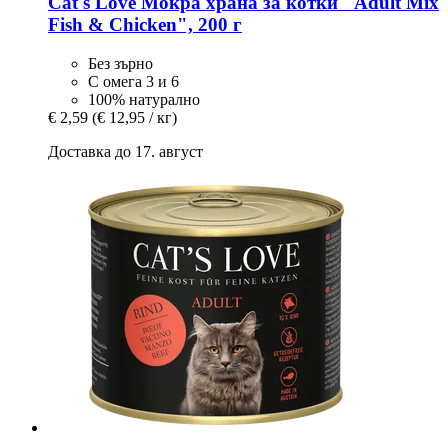
Cat's Love
Мокра храна за котки "Adult Mix
Fish & Chicken", 200 г
Без зърно
С омега 3 и 6
100% натурално
€ 2,59
(€ 12,95 / кг)
Доставка до 17. август