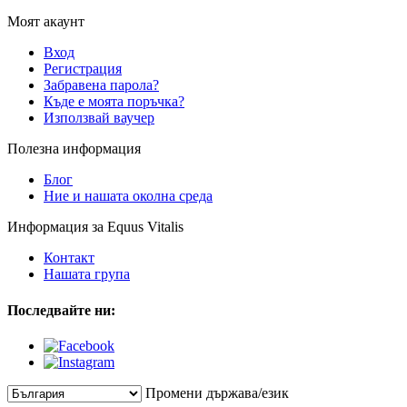
Моят акаунт
Вход
Регистрация
Забравена парола?
Къде е моята поръчка?
Използвай ваучер
Полезна информация
Блог
Ние и нашата околна среда
Информация за Equus Vitalis
Контакт
Нашата група
Последвайте ни:
Промени държава/език