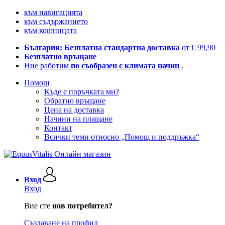
към навигацията
към съдържанието
към кошницата
България: Безплатна стандартна доставка
от € 99,90
Безплатно връщане
Ние работим
по съобразен с климата начин
.
Помощ
Къде е поръчката ми?
Обратно връщане
Цена на доставка
Начини на плащане
Контакт
Всички теми относно „Помощ и поддръжка“
Вход
Вход
Вие сте
нов потребител?
Създаване на профил