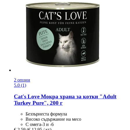
2 опции
5.0 (1)
Cat's Love
Мокра храна за котки "Adult
Turkey Pure", 200 г
Беззърнеста формула
Високо съдържание на месо
С омега-3 и -6
€ 2,59
(€ 12,95 / кг)