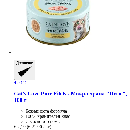
Добавяне
4.5 (4)
Cat's Love
Pure Filets -​ Мокра храна "Пиле",
100 г
Беззърнеста формула
100% хранителен клас
С масло от сьомга
€ 2,19
(€ 21,90 / кг)