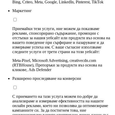
Bing, Criteo, Meta, Google, LinkedIn, Pinterest, TikTok
Маркетинг
Приемайки тези услуги, ние можем да показваме
реклами, спонсорирано съдържание, промоции с
отстъпки за нашия уебсайт или продукти въз основа на
вашето поведение при сърфиране и пазаруване и да
измерваме успеха им. С ваше съгласие използваме
следните услуги от трети страни на този уебсайт:
Meta-Pixel, Microsoft Advertising, creativecdn.com
(RTBHouse), Препоръки за продукти въз основа на
кликове, Ads Defender
Разширено проследяване на конверсии
С приемането на тази услуга можем по-добре да
анализираме и измерваме ефективността на нашите
онлайн реклами, което ни позволява да оптимизираме
кампаниите си. За да постигнем това, ние
синхронизираме вашите криптирани лични данни със