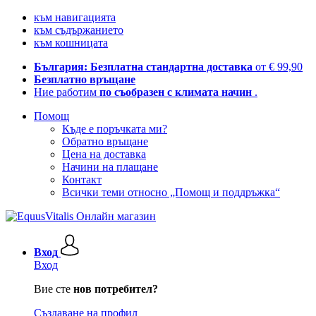
към навигацията
към съдържанието
към кошницата
България: Безплатна стандартна доставка
от € 99,90
Безплатно връщане
Ние работим
по съобразен с климата начин
.
Помощ
Къде е поръчката ми?
Обратно връщане
Цена на доставка
Начини на плащане
Контакт
Всички теми относно „Помощ и поддръжка“
Вход
Вход
Вие сте
нов потребител?
Създаване на профил