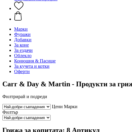
Марки
Фуражи
Добавки
За коне
За ездачи
Облекло
Конюшня & Пасище
За кучета и котки
Оферти
Carr & Day & Martin - Продукти за гри
Филтрирай и подреди
Цени
Марки
Филтър
Грижа за копитата: 8 Артикул