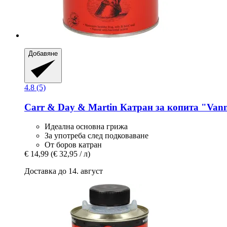
Добавяне
4.8 (5)
Carr & Day & Martin
Катран за копита "Vanne
Идеална основна грижа
За употреба след подковаване
От боров катран
€ 14,99
(€ 32,95 / л)
Доставка до 14. август