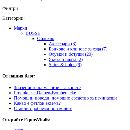
Филтри
Категории:
Марки
BUSSE
Облекло
Аксесоари (8)
Бричове и клинове за езда (7)
Обувки и ботуши (20)
Якета и палта (2)
Shirts & Polos (9)
От нашия блог:
Значението на магнезия за конете
Produkttest: Damen-Bomberjacke
Помощни поводи: помощно средство за начинаещи
Какво е фетлок екзема?
Ставни проблеми при конете
Открийте EquusVitalis: