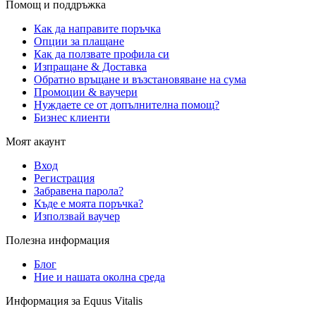
Помощ и поддръжка
Как да направите поръчка
Опции за плащане
Как да ползвате профила си
Изпращане & Доставка
Обратно връщане и възстановяване на сума
Промоции & ваучери
Нуждаете се от допълнителна помощ?
Бизнес клиенти
Моят акаунт
Вход
Регистрация
Забравена парола?
Къде е моята поръчка?
Използвай ваучер
Полезна информация
Блог
Ние и нашата околна среда
Информация за Equus Vitalis