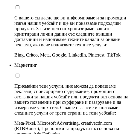
С вашето съгласие ще ви информираме и за промоции
извън нашия уебсайт и ще ви показваме подходящи
продукти. За тази цел синхронизираме вашите
криптирани лични данни със следните външни
доставчици и използваме техните канали за онлайн
реклама, ако вече използвате техните услуги:
Bing, Criteo, Meta, Google, LinkedIn, Pinterest, TikTok
Маркетинг
Приемайки тези услуги, ние можем да показваме
реклами, спонсорирано съдържание, промоции с
отстъпки за нашия уебсайт или продукти въз основа на
вашето поведение при сърфиране и пазаруване и да
измерваме успеха им. С ваше съгласие използваме
следните услуги от трети страни на този уебсайт:
Meta-Pixel, Microsoft Advertising, creativecdn.com
(RTBHouse), Препоръки за продукти въз основа на
кликове, Ads Defender