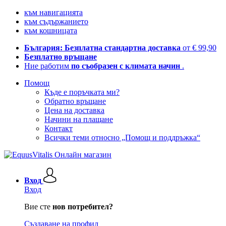
към навигацията
към съдържанието
към кошницата
България: Безплатна стандартна доставка
от € 99,90
Безплатно връщане
Ние работим
по съобразен с климата начин
.
Помощ
Къде е поръчката ми?
Обратно връщане
Цена на доставка
Начини на плащане
Контакт
Всички теми относно „Помощ и поддръжка“
Вход
Вход
Вие сте
нов потребител?
Създаване на профил