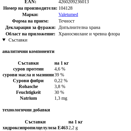
EAN:
4260209236013
Номер на производителя:
104128
Марки:
Valetumed
Форма на прием:
Течност
Декларация за фуражи:
Допълнителна храна
Област на приложение:
Храносмилане и чревна флора
Съставки
аналитични компоненти
Съставки
на 1 кг
суров протеин
4,6 %
сурови масла и мазнини
39 %
Сурови фибри
0,22 %
Rohasche
3,8 %
Feuchtigkeit
30 %
Natrium
1,3 mg
технологични добавки
Съставки
на 1 кг
хидроксипропилцелулоза Е463
2,2 g