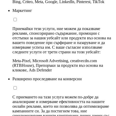
Bing, Criteo, Meta, Google, LinkedIn, Pinterest, TikTok
Маркетинг
Приемайки тези услуги, ние можем да показваме
реклами, спонсорирано съдържание, промоции с
отстъпки за нашия уебсайт или продукти въз основа на
вашето поведение при сърфиране и пазаруване и да
измерваме успеха им. С ваше съгласие използваме
следните услуги от трети страни на този уебсайт:
Meta-Pixel, Microsoft Advertising, creativecdn.com
(RTBHouse), Препоръки за продукти въз основа на
кликове, Ads Defender
Разширено проследяване на конверсии
С приемането на тази услуга можем по-добре да
анализираме и измерваме ефективността на нашите
онлайн реклами, което ни позволява да оптимизираме
кампаниите си. За да постигнем това, ние
синхронизираме вашите криптирани лични данни със