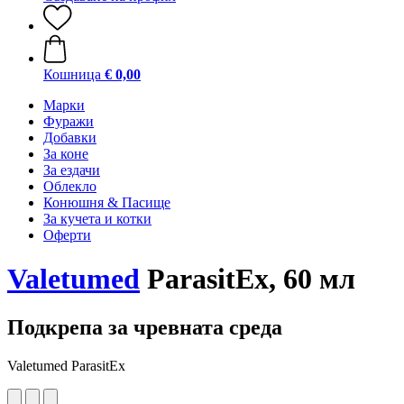
Кошница
€ 0,00
Марки
Фуражи
Добавки
За коне
За ездачи
Облекло
Конюшня & Пасище
За кучета и котки
Оферти
Valetumed
ParasitEx, 60 мл
Подкрепа за чревната среда
Valetumed ParasitEx