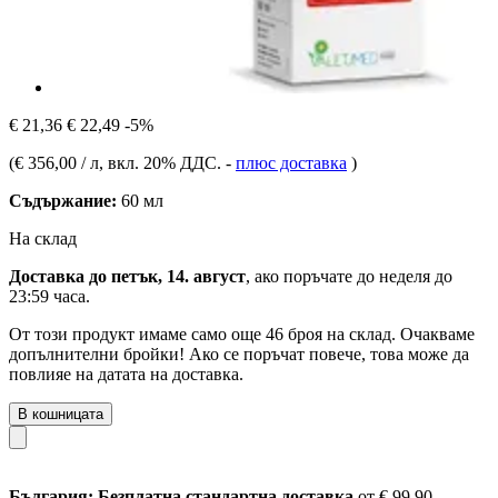
€ 21,36
€ 22,49
-5%
(
€ 356,00 / л
, вкл. 20% ДДС.
-
плюс доставка
)
Съдържание:
60 мл
На склад
Доставка до петък, 14. август
, ако поръчате до
неделя до
23:59 часа
.
От този продукт имаме само още 46 броя на склад. Очакваме
допълнителни бройки! Ако се поръчат повече, това може да
повлияе на датата на доставка.
В кошницата
България: Безплатна стандартна доставка
от € 99,90