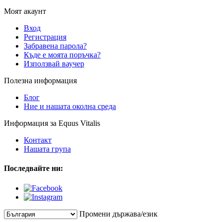
Моят акаунт
Вход
Регистрация
Забравена парола?
Къде е моята поръчка?
Използвай ваучер
Полезна информация
Блог
Ние и нашата околна среда
Информация за Equus Vitalis
Контакт
Нашата група
Последвайте ни:
Промени държава/език