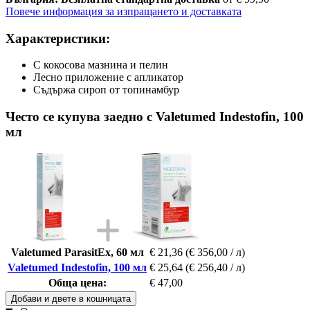
Повече информация за изпращането и доставката
Характеристики:
С кокосова мазнина и пелин
Лесно приложение с апликатор
Съдържа сироп от топинамбур
Често се купува заедно с Valetumed Indestofin, 100
мл
Valetumed ParasitEx, 60 мл
€ 21,36
(€ 356,00 / л)
Valetumed Indestofin, 100 мл
€ 25,64
(€ 256,40 / л)
Обща цена:
€ 47,00
Добави и двете в кошницата