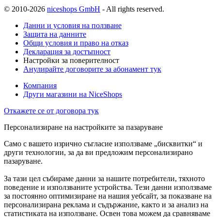
© 2010-2026
niceshops GmbH
- All rights reserved.
Данни и условия на ползване
Защита на данните
Общи условия и право на отказ
Декларация за достъпност
Настройки за поверителност
Анулирайте договорите за абонамент тук
Компания
Други магазини на NiceShops
Откажете се от договора тук
Персонализиране на настройките за пазаруване
Само с вашето изрично съгласие използваме „бисквитки“ и
други технологии, за да ви предложим персонализирано
пазаруване.
За тази цел събираме данни за нашите потребители, тяхното
поведение и използваните устройства. Тези данни използваме
за постоянно оптимизиране на нашия уебсайт, за показване на
персонализирана реклама и съдържание, както и за анализ на
статистиката на използване. Освен това можем да сравняваме