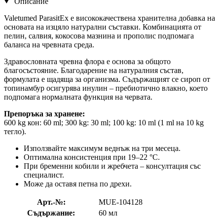
Описание
Valetumed ParasitEx е висококачествена хранителна добавка на
основата на изцяло натурални съставки. Комбинацията от
пелин, салвия, кокосова мазнина и прополис подпомага
баланса на чревната среда.
Здравословната чревна флора е основа за общото
благосъстояние. Благодарение на натуралния състав,
формулата е щадяща за организма. Съдържащият се сироп от
топинамбур осигурява инулин – пребиотично влакно, което
подпомага нормалната функция на червата.
Препоръка за хранене:
600 kg кон: 60 ml; 300 kg: 30 ml; 100 kg: 10 ml (1 ml на 10 kg
тегло).
Използвайте максимум веднъж на три месеца.
Оптимална консистенция при 19–22 °C.
При бременни кобили и жребчета – консултация със
специалист.
Може да оставя петна по дрехи.
Арт.-№:
MUE-104128
Съдържание:
60 мл