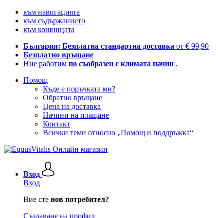
към навигацията
към съдържанието
към кошницата
България: Безплатна стандартна доставка
от € 99,90
Безплатно връщане
Ние работим
по съобразен с климата начин
.
Помощ
Къде е поръчката ми?
Обратно връщане
Цена на доставка
Начини на плащане
Контакт
Всички теми относно „Помощ и поддръжка“
Вход
Вход
Вие сте
нов потребител?
Създаване на профил