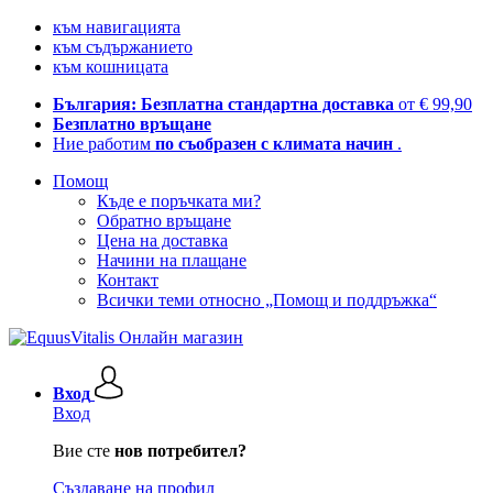
към навигацията
към съдържанието
към кошницата
България: Безплатна стандартна доставка
от € 99,90
Безплатно връщане
Ние работим
по съобразен с климата начин
.
Помощ
Къде е поръчката ми?
Обратно връщане
Цена на доставка
Начини на плащане
Контакт
Всички теми относно „Помощ и поддръжка“
Вход
Вход
Вие сте
нов потребител?
Създаване на профил