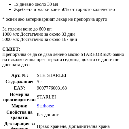
1x дневно около 30 мл
Жребчета и малки коне 50% от горното количество
* освен ако ветеринарният лекар не препоръча друго
За големи коне до 600 кг:
1000 мл: Достатъчно за около 33 дни
5000 мл: Достатъчно за около 167 дни
СЪВЕТ:
Препоръчва се да се дава ленено масло STARHORSE® бавно
на няколко етапа през първата седмица, докато се достигне
дневната доза.
Арт.-№:
STH-STARLEI
Съдържание:
5 л
EAN:
9007776003168
Номер на
STARLEI
производителя:
Марки:
Starhorse
Свойства на
Без допинг
храната:
Декларация за
Право хранене, Допълнителна храна
фуражи: