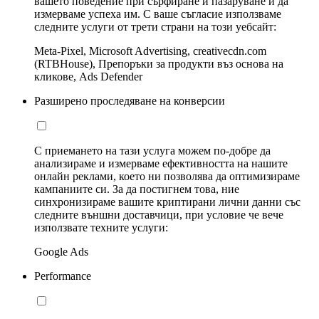
вашето поведение при сърфиране и пазаруване и да
измерваме успеха им. С ваше съгласие използваме
следните услуги от трети страни на този уебсайт:
Meta-Pixel, Microsoft Advertising, creativecdn.com
(RTBHouse), Препоръки за продукти въз основа на
кликове, Ads Defender
Разширено проследяване на конверсии
С приемането на тази услуга можем по-добре да
анализираме и измерваме ефективността на нашите
онлайн реклами, което ни позволява да оптимизираме
кампаниите си. За да постигнем това, ние
синхронизираме вашите криптирани лични данни със
следните външни доставчици, при условие че вече
използвате техните услуги:
Google Ads
Performance