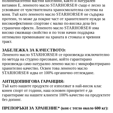
полиненаситени мастни киселини, както и натурален
витамин Е, лененото масло STARHORSE® също е лесно за
усвояване от чувствителната храносмилателна система на
коня. Тъй като лененото масло STARHORSE® не съдържа
протеин, то може да покрие част от хранителните нужди за
високоефективни спортове с малко по-висока доза без
странични ефекти. Лененото масло STARHORSE® има
високо смазващо свойство и по този начин поддържа
оптимално преминаване на храната в стомаха и чревния
тракт.
ЗАБЕЛЕЖКА ЗА КАЧЕСТВОТО:
Лененото масло STARHORSE® се произвежда изключително
по метода на студено пресоване, който гарантирано
произвежда само натурално ленено масло с микрофилтрирано
хранително качество. Освен това лененото масло
STARHORSE® идва от 100% органично отглеждане.
АНТИДОПИНГОВА ГАРАНЦИЯ:
Тъй като нашите продукти се използват в най-висок клас
конен спорт от години, наш основен приоритет е да
гарантираме на нашите клиенти 100% качество на продуктите
без допинг.
ПРЕПОРЪКИ ЗА ХРАНЕНИЕ* (кон с тегло около 600 кг):