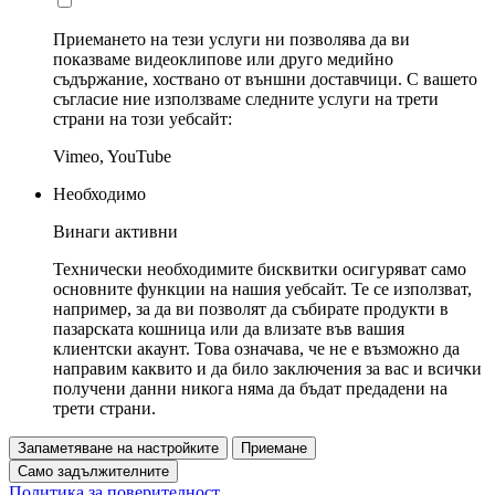
Приемането на тези услуги ни позволява да ви
показваме видеоклипове или друго медийно
съдържание, хоствано от външни доставчици. С вашето
съгласие ние използваме следните услуги на трети
страни на този уебсайт:
Vimeo, YouTube
Необходимо
Винаги активни
Технически необходимите бисквитки осигуряват само
основните функции на нашия уебсайт. Те се използват,
например, за да ви позволят да събирате продукти в
пазарската кошница или да влизате във вашия
клиентски акаунт. Това означава, че не е възможно да
направим каквито и да било заключения за вас и всички
получени данни никога няма да бъдат предадени на
трети страни.
Запаметяване на настройките
Приемане
Само задължителните
Политика за поверителност