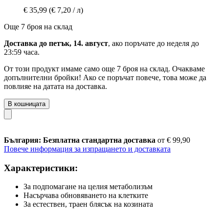
€ 35,99
(€ 7,20 / л)
Още 7 броя на склад
Доставка до петък, 14. август
, ако поръчате до
неделя до
23:59 часа
.
От този продукт имаме само още 7 броя на склад. Очакваме
допълнителни бройки! Ако се поръчат повече, това може да
повлияе на датата на доставка.
В кошницата
България: Безплатна стандартна доставка
от € 99,90
Повече информация за изпращането и доставката
Характеристики:
За подпомагане на целия метаболизъм
Насърчава обновяването на клетките
За естествен, траен блясък на козината