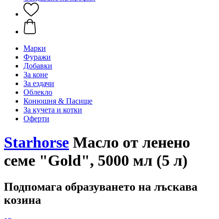
Марки
Фуражи
Добавки
За коне
За ездачи
Облекло
Конюшня & Пасище
За кучета и котки
Оферти
Starhorse
Масло от ленено
семе "Gold", 5000 мл (5 л)
Подпомага образуването на лъскава
козина