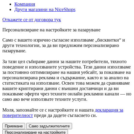
Компания
Други магазини на NiceShops
Откажете се от договора тук
Персонализиране на настройките за пазаруване
Само с вашето изрично съгласие използваме „бисквитки“ и
други технологии, за да ви предложим персонализирано
пазаруване.
За тази цел събираме данни за нашите потребители, тяхното
поведение и използваните устройства. Тези данни използваме
за постоянно оптимизиране на нашия уебсайт, за показване на
персонализирана реклама и съдържание, както и за анализ на
статистиката на използване. Освен това можем да сравняваме
вашите криптирани данни с външни доставчици и да ви
показваме оферти чрез техните онлайн рекламни канали — но
само ако вече използвате техните услуги.
Моля, запознайте се с настройките и нашата
декларация за
поверителност
преди да дадете съгласието си.
Приемане
Само задължителните
Персонализиране на настройките