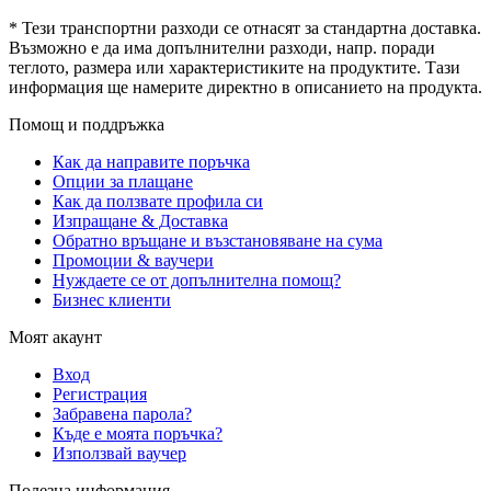
* Тези транспортни разходи се отнасят за стандартна доставка.
Възможно е да има допълнителни разходи, напр. поради
теглото, размера или характеристиките на продуктите. Тази
информация ще намерите директно в описанието на продукта.
Помощ и поддръжка
Как да направите поръчка
Опции за плащане
Как да ползвате профила си
Изпращане & Доставка
Обратно връщане и възстановяване на сума
Промоции & ваучери
Нуждаете се от допълнителна помощ?
Бизнес клиенти
Моят акаунт
Вход
Регистрация
Забравена парола?
Къде е моята поръчка?
Използвай ваучер
Полезна информация