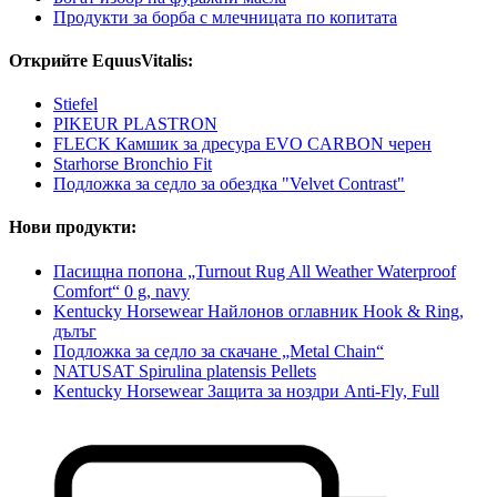
Продукти за борба с млечницата по копитата
Открийте EquusVitalis:
Stiefel
PIKEUR PLASTRON
FLECK Камшик за дресура EVO CARBON черен
Starhorse Bronchio Fit
Подложка за седло за обездка "Velvet Contrast"
Нови продукти:
Пасищна попона „Turnout Rug All Weather Waterproof
Comfort“ 0 g, navy
Kentucky Horsewear Найлонов оглавник Hook & Ring,
дълъг
Подложка за седло за скачане „Metal Chain“
NATUSAT Spirulina platensis Pellets
Kentucky Horsewear Защита за ноздри Anti-Fly, Full