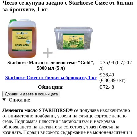
Често се купува заедно с Starhorse Смес от билки
за бронхите, 1 кг
Starhorse Масло от ленено семе "Gold",
€ 35,99
(€ 7,20 /
5000 мл (5 л)
л)
€ 36,49
Starhorse Смес от билки за бронхите, 1 кг
(€ 36,49 / кг)
Обща цена:
€ 72,48
Добави и двете в кошницата
Описание
Лененото масло STARHORSE®
се получава изключително
от внимателно подбрани, узрели на слънце сортове ленено
семе. Подпомага цялостния метаболизъм и насърчава
обновяването на клетките за естествен, траен блясък на
козината. Поради високото съдържание на мононенаситени и