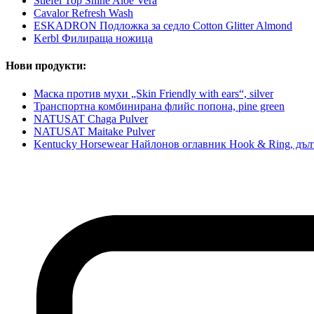
Stiefel Top Shine Aloe Vera
Cavalor Refresh Wash
ESKADRON Подложка за седло Cotton Glitter Almond
Kerbl Филираща ножица
Нови продукти:
Маска против мухи „Skin Friendly with ears“, silver
Транспортна комбинирана флийс попона, pine green
NATUSAT Chaga Pulver
NATUSAT Maitake Pulver
Kentucky Horsewear Найлонов оглавник Hook & Ring, дъл