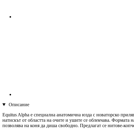
Описание
Equitus Alpha е специална анатомична юзда с новаторско приляг
натискът от областта на очите и ушите се облекчава. Формата н
позволява на коня да диша свободно. Предлагат се нитове-копч