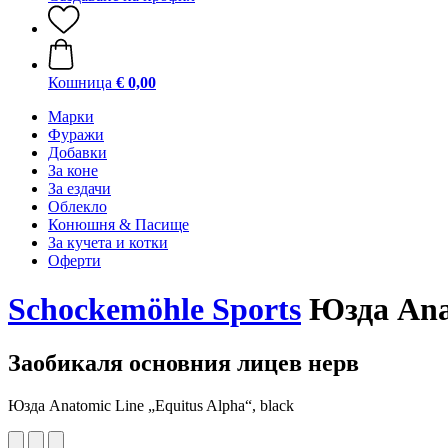
Кошница
€ 0,00
Марки
Фуражи
Добавки
За коне
За ездачи
Облекло
Конюшня & Пасище
За кучета и котки
Оферти
Schockemöhle Sports
Юзда Anat
Заобикаля основния лицев нерв
Юзда Anatomic Line „Equitus Alpha“, black