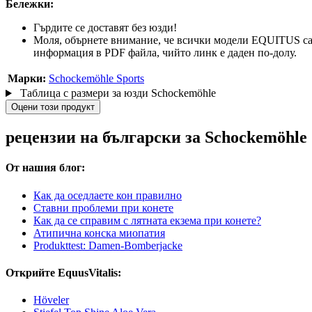
Бележки:
Гърдите се доставят без юзди!
Моля, обърнете внимание, че всички модели EQUITUS са 
информация в PDF файла, чийто линк е даден по-долу.
Марки:
Schockemöhle Sports
Таблица с размери за юзди Schockemöhle
Оцени този продукт
рецензии на български за Schockemöhle 
От нашия блог:
Как да оседлаете кон правилно
Ставни проблеми при конете
Как да се справим с лятната екзема при конете?
Атипична конска миопатия
Produkttest: Damen-Bomberjacke
Открийте EquusVitalis:
Höveler