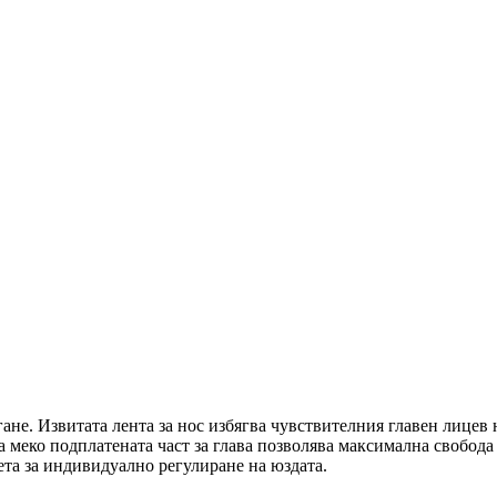
ане. Извитата лента за нос избягва чувствителния главен лицев 
а меко подплатената част за глава позволява максимална свобода
ета за индивидуално регулиране на юздата.