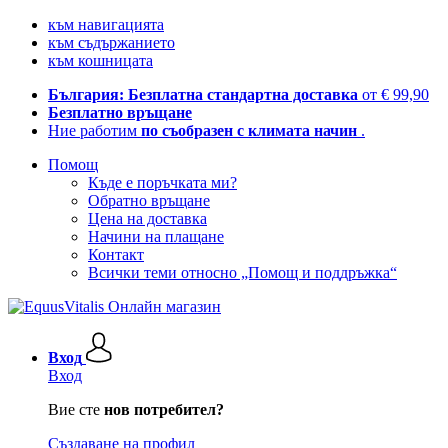
към навигацията
към съдържанието
към кошницата
България: Безплатна стандартна доставка
от € 99,90
Безплатно връщане
Ние работим
по съобразен с климата начин
.
Помощ
Къде е поръчката ми?
Обратно връщане
Цена на доставка
Начини на плащане
Контакт
Всички теми относно „Помощ и поддръжка“
Вход
Вход
Вие сте
нов потребител?
Създаване на профил