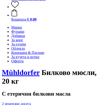
Кошница
€ 0,00
Марки
Фуражи
Добавки
За коне
За ездачи
Облекло
Конюшня & Пасище
За кучета и котки
Оферти
Mühldorfer
Билково мюсли,
20 кг
С етерични билкови масла
2 рецензии досега