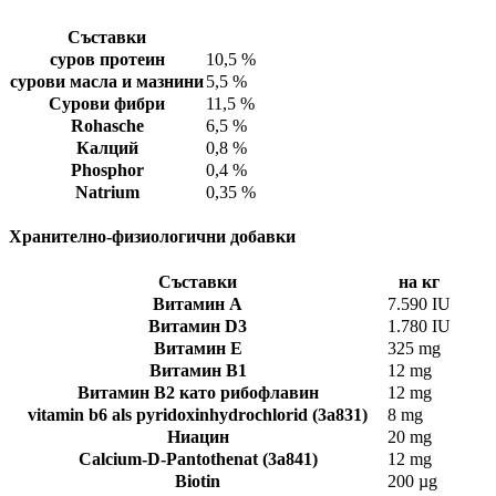
Съставки
суров протеин
10,5 %
сурови масла и мазнини
5,5 %
Сурови фибри
11,5 %
Rohasche
6,5 %
Калций
0,8 %
Phosphor
0,4 %
Natrium
0,35 %
Хранително-физиологични добавки
Съставки
на кг
Витамин А
7.590 IU
Витамин D3
1.780 IU
Витамин Е
325 mg
Витамин В1
12 mg
Витамин В2 като рибофлавин
12 mg
vitamin b6 als pyridoxinhydrochlorid (3a831)
8 mg
Ниацин
20 mg
Calcium-D-Pantothenat (3a841)
12 mg
Biotin
200 µg