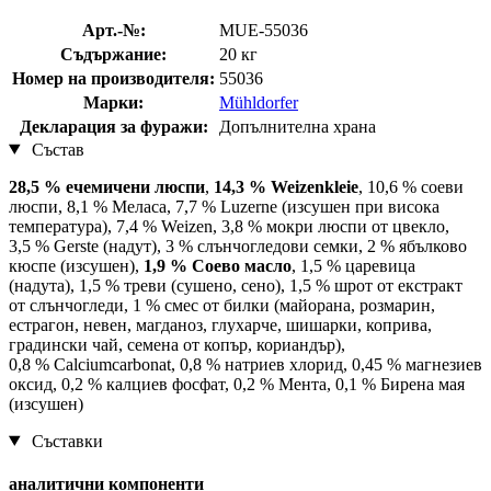
Арт.-№:
MUE-55036
Съдържание:
20 кг
Номер на производителя:
55036
Марки:
Mühldorfer
Декларация за фуражи:
Допълнителна храна
Състав
28,5 % ечемичени люспи
,
14,3 % Weizenkleie
, 10,6 % соеви
люспи, 8,1 % Меласа, 7,7 % Luzerne (изсушен при висока
температура), 7,4 % Weizen, 3,8 % мокри люспи от цвекло,
3,5 % Gerste (надут), 3 % слънчогледови семки, 2 % ябълково
кюспе (изсушен),
1,9 % Соево масло
, 1,5 % царевица
(надута), 1,5 % треви (сушено, сено), 1,5 % шрот от екстракт
от слънчогледи, 1 % смес от билки (майорана, розмарин,
естрагон, невен, магданоз, глухарче, шишарки, коприва,
градински чай, семена от копър, кориандър),
0,8 % Calciumcarbonat, 0,8 % натриев хлорид, 0,45 % магнезиев
оксид, 0,2 % калциев фосфат, 0,2 % Мента, 0,1 % Бирена мая
(изсушен)
Съставки
аналитични компоненти