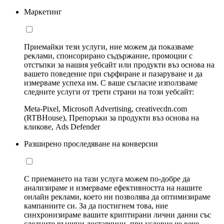
Маркетинг
Приемайки тези услуги, ние можем да показваме
реклами, спонсорирано съдържание, промоции с
отстъпки за нашия уебсайт или продукти въз основа на
вашето поведение при сърфиране и пазаруване и да
измерваме успеха им. С ваше съгласие използваме
следните услуги от трети страни на този уебсайт:
Meta-Pixel, Microsoft Advertising, creativecdn.com
(RTBHouse), Препоръки за продукти въз основа на
кликове, Ads Defender
Разширено проследяване на конверсии
С приемането на тази услуга можем по-добре да
анализираме и измерваме ефективността на нашите
онлайн реклами, което ни позволява да оптимизираме
кампаниите си. За да постигнем това, ние
синхронизираме вашите криптирани лични данни със
следните външни доставчици, при условие че вече