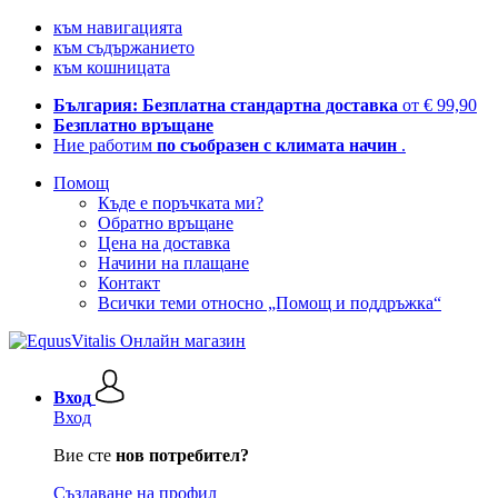
към навигацията
към съдържанието
към кошницата
България: Безплатна стандартна доставка
от € 99,90
Безплатно връщане
Ние работим
по съобразен с климата начин
.
Помощ
Къде е поръчката ми?
Обратно връщане
Цена на доставка
Начини на плащане
Контакт
Всички теми относно „Помощ и поддръжка“
Вход
Вход
Вие сте
нов потребител?
Създаване на профил