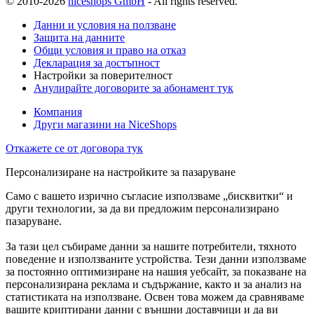
© 2010-2026
niceshops GmbH
- All rights reserved.
Данни и условия на ползване
Защита на данните
Общи условия и право на отказ
Декларация за достъпност
Настройки за поверителност
Анулирайте договорите за абонамент тук
Компания
Други магазини на NiceShops
Откажете се от договора тук
Персонализиране на настройките за пазаруване
Само с вашето изрично съгласие използваме „бисквитки“ и
други технологии, за да ви предложим персонализирано
пазаруване.
За тази цел събираме данни за нашите потребители, тяхното
поведение и използваните устройства. Тези данни използваме
за постоянно оптимизиране на нашия уебсайт, за показване на
персонализирана реклама и съдържание, както и за анализ на
статистиката на използване. Освен това можем да сравняваме
вашите криптирани данни с външни доставчици и да ви