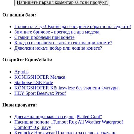
Напишете първия коментар за този продукт.
От нашия блог:
Пролетта е тук! Време да се върнете обратно на седлото!
Зимните бричове - преглед на два модела
Ставни проблеми при конете
Как да се справим с лятната екзема при конете?
Дяволски нокът: добър или лош за конете?
Открийте EquusVitalis:
Agrobs
KÖNIGSHOFER Меласа
Starhorse LSE Forte
KÖNIGSHOFER Königswiese без зърнени култури
HEY Sport Beeswax Proof
Нови продукти:
Дресажна подложка за седло „Plaited Cord“
Пасищна попона „Turnout Rug All Weather Waterproof
Comfort“ 0 g, navy
Kentucky Horsewear Подложка за седло за скачане