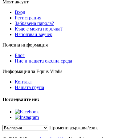
Моят акаунт
Вход
Регистрация
Забравена парола?
Къде е моята поръчка?
Използвай ваучер
Полезна информация
Блог
Ние и нашата околна среда
Информация за Equus Vitalis
Контакт
Нашата група
Последвайте ни:
Промени държава/език