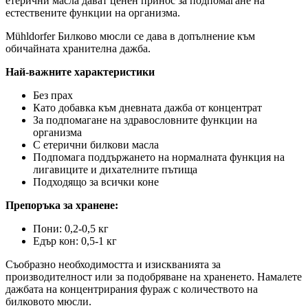
етерични масла дават ценен принос за подпомагане на
естествените функции на организма.
Mühldorfer Билково мюсли се дава в допълнение към
обичайната хранителна дажба.
Най-важните характеристики
Без прах
Като добавка към дневната дажба от концентрат
За подпомагане на здравословните функции на
организма
С етерични билкови масла
Подпомага поддържането на нормалната функция на
лигавиците и дихателните пътища
Подходящо за всички коне
Препоръка за хранене:
Пони: 0,2-0,5 кг
Едър кон: 0,5-1 кг
Съобразно необходимостта и изискванията за
производителност или за подобряване на храненето. Намалете
дажбата на концентрирания фураж с количеството на
билковото мюсли.