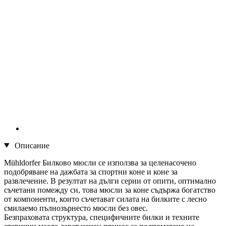
Описание
Mühldorfer Билково мюсли се използва за целенасочено
подобряване на дажбата за спортни коне и коне за
развлечение. В резултат на дълги серии от опити, оптимално
съчетани помежду си, това мюсли за коне съдържа богатство
от компоненти, които съчетават силата на билките с лесно
смилаемо пълнозърнесто мюсли без овес.
Безпраховата структура, специфичните билки и техните