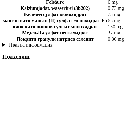
Folsäure
6 mg
Kalziumjodat, wasserfrei (3b202)
0,73 mg
Железен сулфат монохидрат
73 mg
манган като манган (II) сулфат монохидрат E5
65 mg
цинк като цинков сулфат монохидрат
130 mg
Меден-II-сулфат пентахидрат
32 mg
Покрити гранули натриев селенит
0,36 mg
Правна информация
Подходящ