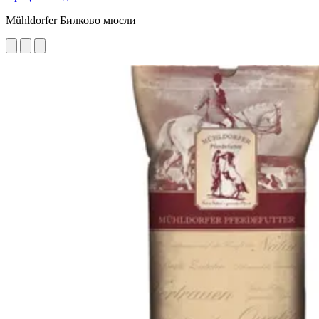
Mühldorfer Билково мюсли