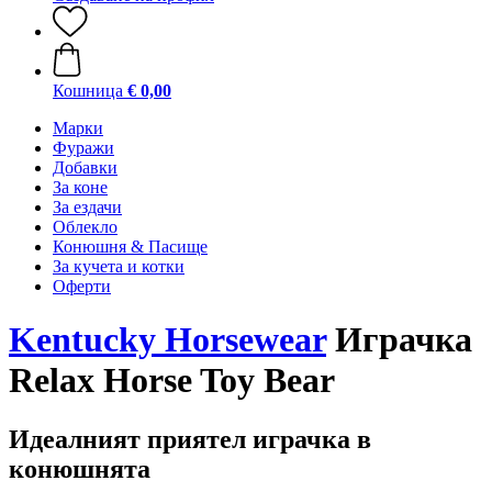
Кошница
€ 0,00
Марки
Фуражи
Добавки
За коне
За ездачи
Облекло
Конюшня & Пасище
За кучета и котки
Оферти
Kentucky Horsewear
Играчка
Relax Horse Toy Bear
Идеалният приятел играчка в
конюшнята