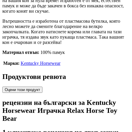
на вашия кон за нула време! Изработен е от мек, естествен
памук и може да бъде закачен в бокса без никаква опасност,
когато конят ви скучае.
Вътрешността е изработена от пластмасова бутилка, която
лесно можете да смените благодарение на велкро
закопчалката. Когато натиснете корема или главата на тази
играчка, тя издава звук като пукаща пластмаса. Така вашият
кон е очарован и се разсейва!
Материал отвън:
100% памук
Марки:
Kentucky Horsewear
Продуктови ревюта
Оцени този продукт
рецензии на български за Kentucky
Horsewear Играчка Relax Horse Toy
Bear