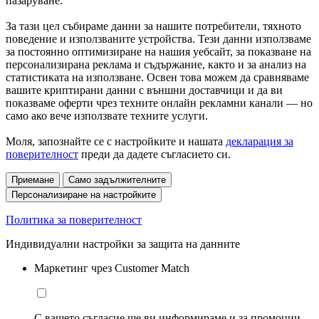
пазаруване.
За тази цел събираме данни за нашите потребители, тяхното
поведение и използваните устройства. Тези данни използваме
за постоянно оптимизиране на нашия уебсайт, за показване на
персонализирана реклама и съдържание, както и за анализ на
статистиката на използване. Освен това можем да сравняваме
вашите криптирани данни с външни доставчици и да ви
показваме оферти чрез техните онлайн рекламни канали — но
само ако вече използвате техните услуги.
Моля, запознайте се с настройките и нашата
декларация за
поверителност
преди да дадете съгласието си.
Приемане
Само задължителните
Персонализиране на настройките
Политика за поверителност
Индивидуални настройки за защита на данните
Маркетинг чрез Customer Match
С вашето съгласие ще ви информираме и за промоции