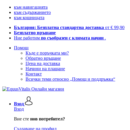
към навигацията
към съдържанието
към кошницата
България: Безплатна стандартна доставка
от € 99,90
Безплатно връщане
Ние работим
по съобразен с климата начин
.
Помощ
Къде е поръчката ми?
Обратно връщане
Цена на доставка
Начини на плащане
Контакт
Всички теми относно „Помощ и поддръжка“
Вход
Вход
Вие сте
нов потребител?
Създаване на профил