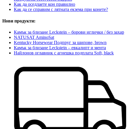
Как да оседлаете кон правилно
Как да се справим с лятната екзема при конете?
Нови продукти:
Камък за близане Leckstein – борови иглички / без захар
NATUSAT AminoSat
Kentucky Horsewear Подпруг за шипове, brown
Камък за близане Leckstein – евкалипт и мента
Найлонов оглавник с агнешка подплата Soft, black