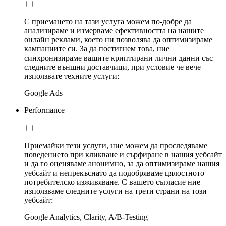
С приемането на тази услуга можем по-добре да
анализираме и измерваме ефективността на нашите
онлайн реклами, което ни позволява да оптимизираме
кампаниите си. За да постигнем това, ние
синхронизираме вашите криптирани лични данни със
следните външни доставчици, при условие че вече
използвате техните услуги:
Google Ads
Performance
Приемайки тези услуги, ние можем да проследяваме
поведението при кликване и сърфиране в нашия уебсайт
и да го оценяваме анонимно, за да оптимизираме нашия
уебсайт и непрекъснато да подобряваме цялостното
потребителско изживяване. С вашето съгласие ние
използваме следните услуги на трети страни на този
уебсайт:
Google Analytics, Clarity, A/B-Testing