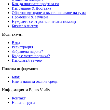
Как да ползвате профила си
Изпращане & Доставка
Обратно връщане и възстановяване на сума
Промоции & ваучери
Нуждаете се от допълнителна помощ?
Бизнес клиенти
Моят акаунт
Вход
Регистрация
Забравена парола?
Къде е моята поръчка?
Използвай ваучер
Полезна информация
Блог
Ние и нашата околна среда
Информация за Equus Vitalis
Контакт
Нашата група