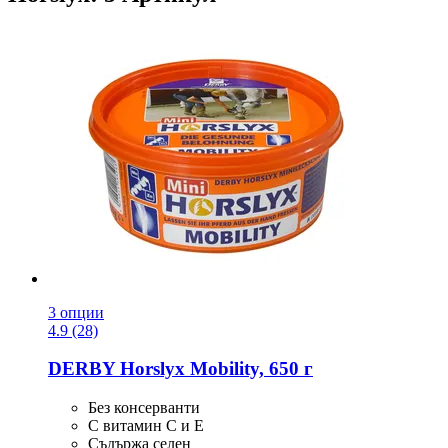
3 опции
4.9 (28)
DERBY
Horslyx Mobility, 650 г
Без консерванти
С витамин С и Е
Съдържа селен