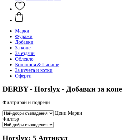
Марки
Фуражи
Добавки
За коне
За ездачи
Облекло
Конюшня & Пасище
За кучета и котки
Оферти
DERBY - Horslyx - Добавки за коне
Филтрирай и подреди
Цени
Марки
Филтър
Horslyx: 5 Артикул