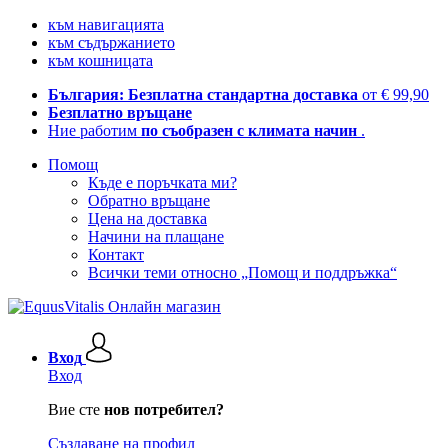
към навигацията
към съдържанието
към кошницата
България: Безплатна стандартна доставка
от € 99,90
Безплатно връщане
Ние работим
по съобразен с климата начин
.
Помощ
Къде е поръчката ми?
Обратно връщане
Цена на доставка
Начини на плащане
Контакт
Всички теми относно „Помощ и поддръжка“
Вход
Вход
Вие сте
нов потребител?
Създаване на профил