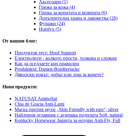
Аксесоари (1)
Грижа за кожа (4)
Грижа за копитата и козината (6)
Допълнителна храна и лакомства (28)
Фуражи (24)
Horslyx (5)
От нашия блог:
Продуктов тест: Hoof Support
Електролити - колкото прости, толкова и сложни
Как да оседлаете кон правилно
Produkttest: Damen-Bomberjacke
Дяволски нокът: добър или лош за конете?
Нови продукти:
NATUSAT AminoSat
Chia de Gracia Anti-Lami
Маска против мухи „Skin Friendly with ears“, silver
Найлонов оглавник с агнешка подплата Soft, natural
Kentucky Horsewear Защита за ноздри Anti-Fly, Full