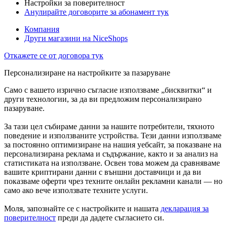
Настройки за поверителност
Анулирайте договорите за абонамент тук
Компания
Други магазини на NiceShops
Откажете се от договора тук
Персонализиране на настройките за пазаруване
Само с вашето изрично съгласие използваме „бисквитки“ и
други технологии, за да ви предложим персонализирано
пазаруване.
За тази цел събираме данни за нашите потребители, тяхното
поведение и използваните устройства. Тези данни използваме
за постоянно оптимизиране на нашия уебсайт, за показване на
персонализирана реклама и съдържание, както и за анализ на
статистиката на използване. Освен това можем да сравняваме
вашите криптирани данни с външни доставчици и да ви
показваме оферти чрез техните онлайн рекламни канали — но
само ако вече използвате техните услуги.
Моля, запознайте се с настройките и нашата
декларация за
поверителност
преди да дадете съгласието си.