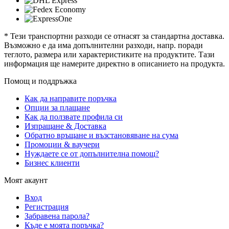
* Тези транспортни разходи се отнасят за стандартна доставка.
Възможно е да има допълнителни разходи, напр. поради
теглото, размера или характеристиките на продуктите. Тази
информация ще намерите директно в описанието на продукта.
Помощ и поддръжка
Как да направите поръчка
Опции за плащане
Как да ползвате профила си
Изпращане & Доставка
Обратно връщане и възстановяване на сума
Промоции & ваучери
Нуждаете се от допълнителна помощ?
Бизнес клиенти
Моят акаунт
Вход
Регистрация
Забравена парола?
Къде е моята поръчка?