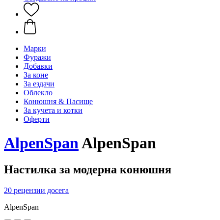
Марки
Фуражи
Добавки
За коне
За ездачи
Облекло
Конюшня & Пасище
За кучета и котки
Оферти
AlpenSpan
AlpenSpan
Настилка за модерна конюшня
20 рецензии досега
AlpenSpan