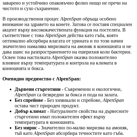
заварено и устойчиво опаковъчно фолио нищо не пречи на
чистото и сухо съхранение.
В производствения процес
AlpenSpan
обръща особено
внимание на здравето на конете. Затова се поставя специален
акцент върху висококачествената функция на постелята. В
съответствие с това
AlpenSpan
действа като гъба, която
оптимално абсорбира влагата от урината и по този начин
значително намалява миризмата на амоняк в конюшнята и не
дава шанс на разпространението на ешерихия коли бактерии.
Освен това настилката
AlpenSpan
оказва положително
влияние върху температурата и контрола на климата в
конюшнята и бокса.
Очевидно предимство с AlpenSpan:
Дървени стърготини -
Съвременни и екологични,
AlpenSpan
са безвредни за бокса и пода на залата.
Без спрейове -
Без химикали и спрейове,
AlpenSpan
остава чист природен продукт.
Добър климат -
Натуралните свойства на дървесните
стърготини имат положителен ефект върху
температурата в конюшнята.
Без мирис -
Значително по-малко миризма на амоняк,
тъй като
AlpenSpan
абсорбира течностите като гъба.