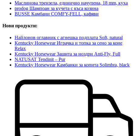
Маслинова трензела, единично начупена, 18 mm, куха
prodog Шампоан за кучета с къса козина
BUSSE Камбани COMFY-FELL, кафяви
Нови продукти:
Найлонов оглавник с агнешка подплата Soft, natural
Kentucky Horsewear Играчка и топка за сено за коне
Relax
Kentucky Horsewear Защита за ноздри Anti-Fly, Full
NATUSAT Tendinit – Pur
Kentucky Horsewear Камбанки за копита Solimbra, black