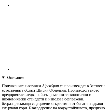
Описание
Популярните настилки
AlpenSpan
се произвеждат в Зелтвег в
естествената област Щирия Оберланд. Производственото
предприятие следва най-съвременните екологични и
икономически стандарти и използва безпрахови,
безразпръскващи се дървени стърготини от богати и здрави
смърчови гори. Благодарение на водоустойчивото, прецизно