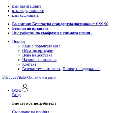
към навигацията
към съдържанието
към кошницата
България: Безплатна стандартна доставка
от € 99,90
Безплатно връщане
Ние работим
по съобразен с климата начин
.
Помощ
Къде е поръчката ми?
Обратно връщане
Цена на доставка
Начини на плащане
Контакт
Всички теми относно „Помощ и поддръжка“
Вход
Вход
Вие сте
нов потребител?
Създаване на профил