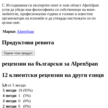
С 30-годишния си експертен опит в тази област
AlpenSpan
успя да убеди във философията си собственици на коне-
любители, професионални ездачи и големи и известни
организатори на изложби и да утвърди настилката си по
целия свят.
Марки:
AlpenSpan
Продуктови ревюта
Оцени този продукт
рецензии на български за AlpenSpan
12 клиентски рецензии на други езици
5,0
от 5 звезди
5 звезди
19
(95%)
4 звезди
1
(5%)
3 звезди
0
(0%)
2 звезди
0
(0%)