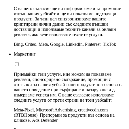
С вашето съгласие ще ви информираме и за промоции
извън нашия уебсайт и ще ви показваме подходящи
продукти. За тази цел синхронизираме вашите
криптирани лични данни със следните външни
доставчици и използваме техните канали за онлайн
реклама, ако вече използвате техните услуги:
Bing, Criteo, Meta, Google, LinkedIn, Pinterest, TikTok
Маркетинг
Приемайки тези услуги, ние можем да показваме
реклами, спонсорирано съдържание, промоции с
отстъпки за нашия уебсайт или продукти въз основа на
вашето поведение при сърфиране и пазаруване и да
измерваме успеха им. С ваше съгласие използваме
следните услуги от трети страни на този уебсайт:
Meta-Pixel, Microsoft Advertising, creativecdn.com
(RTBHouse), Препоръки за продукти въз основа на
кликове, Ads Defender