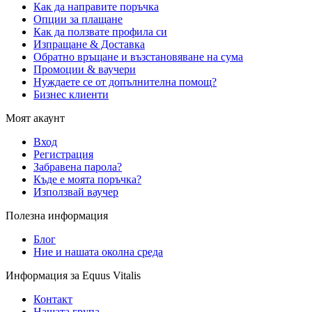
Как да направите поръчка
Опции за плащане
Как да ползвате профила си
Изпращане & Доставка
Обратно връщане и възстановяване на сума
Промоции & ваучери
Нуждаете се от допълнителна помощ?
Бизнес клиенти
Моят акаунт
Вход
Регистрация
Забравена парола?
Къде е моята поръчка?
Използвай ваучер
Полезна информация
Блог
Ние и нашата околна среда
Информация за Equus Vitalis
Контакт
Нашата група