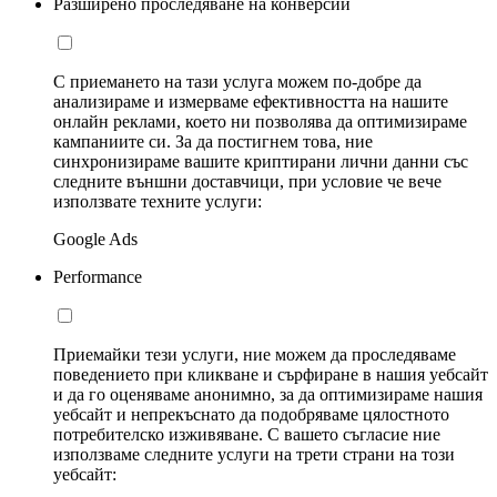
Разширено проследяване на конверсии
С приемането на тази услуга можем по-добре да
анализираме и измерваме ефективността на нашите
онлайн реклами, което ни позволява да оптимизираме
кампаниите си. За да постигнем това, ние
синхронизираме вашите криптирани лични данни със
следните външни доставчици, при условие че вече
използвате техните услуги:
Google Ads
Performance
Приемайки тези услуги, ние можем да проследяваме
поведението при кликване и сърфиране в нашия уебсайт
и да го оценяваме анонимно, за да оптимизираме нашия
уебсайт и непрекъснато да подобряваме цялостното
потребителско изживяване. С вашето съгласие ние
използваме следните услуги на трети страни на този
уебсайт: