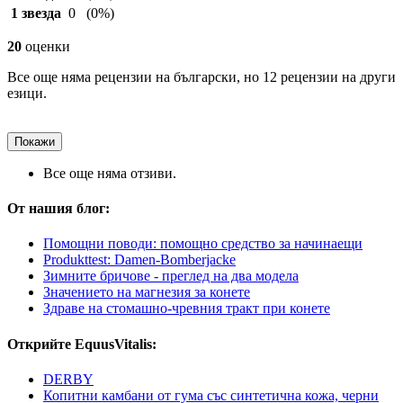
1 звезда
0
(0%)
20
оценки
Все още няма рецензии на български, но 12 рецензии на други
езици.
Покажи
Все още няма отзиви.
От нашия блог:
Помощни поводи: помощно средство за начинаещи
Produkttest: Damen-Bomberjacke
Зимните бричове - преглед на два модела
Значението на магнезия за конете
Здраве на стомашно-чревния тракт при конете
Открийте EquusVitalis:
DERBY
Копитни камбани от гума със синтетична кожа, черни