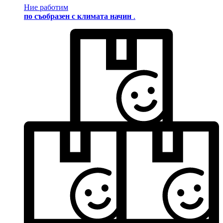
Ние работим
по съобразен с климата начин
.