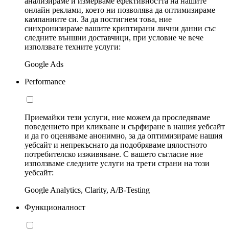
анализираме и измерваме ефективността на нашите
онлайн реклами, което ни позволява да оптимизираме
кампаниите си. За да постигнем това, ние
синхронизираме вашите криптирани лични данни със
следните външни доставчици, при условие че вече
използвате техните услуги:
Google Ads
Performance
Приемайки тези услуги, ние можем да проследяваме
поведението при кликване и сърфиране в нашия уебсайт
и да го оценяваме анонимно, за да оптимизираме нашия
уебсайт и непрекъснато да подобряваме цялостното
потребителско изживяване. С вашето съгласие ние
използваме следните услуги на трети страни на този
уебсайт:
Google Analytics, Clarity, A/B-Testing
Функционалност