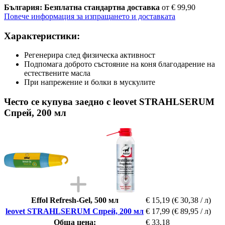
България: Безплатна стандартна доставка
от € 99,90
Повече информация за изпращането и доставката
Характеристики:
Регенерира след физическа активност
Подпомага доброто състояние на коня благодарение на
естествените масла
При напрежение и болки в мускулите
Често се купува заедно с leovet STRAHLSERUM
Спрей, 200 мл
Effol Refresh-Gel, 500 мл
€ 15,19
(€ 30,38 / л)
leovet STRAHLSERUM Спрей, 200 мл
€ 17,99
(€ 89,95 / л)
Обща цена:
€ 33,18