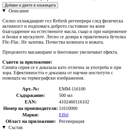
Добави и двете в кошницата
Описание
Силно охлаждащият гел Refresh регенерира след физическа
активност и подпомага доброто състояние на коня
благодарение на естествените масла, също и при напрежение
и болки в мускулите. Лесно се дозира в практичната бутилка
Flic-Flac. Не залепва. Почиства козината и кожата.
Прецизното масажиране и бинтоване увеличават ефекта.
Съвети за приложение:
Синята серия се е доказала като отлична за употреба и при
хора. Ефективността е доказана от научни институти с
помощта на термографски изображения.
Арт.-№:
EMM-116100
Съдържание:
500 мл
EAN:
4102460116102
Номер на производителя:
11610000
Марки:
Effol
Област на приложение:
Регенерация
Състав