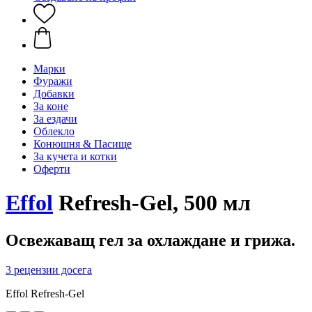
Марки
Фуражи
Добавки
За коне
За ездачи
Облекло
Конюшня & Пасище
За кучета и котки
Оферти
Effol
Refresh-Gel, 500 мл
Освежаващ гел за охлаждане и грижа.
3 рецензии досега
Effol Refresh-Gel