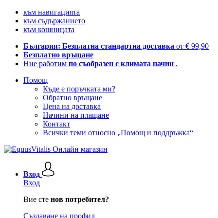
към навигацията
към съдържанието
към кошницата
България: Безплатна стандартна доставка
от € 99,90
Безплатно връщане
Ние работим
по съобразен с климата начин
.
Помощ
Къде е поръчката ми?
Обратно връщане
Цена на доставка
Начини на плащане
Контакт
Всички теми относно „Помощ и поддръжка“
Вход
Вход
Вие сте
нов потребител?
Създаване на профил