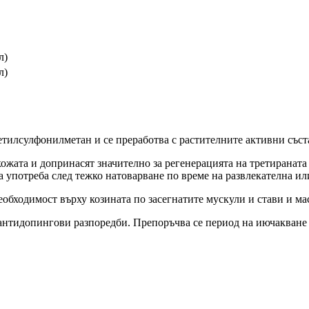
л)
л)
лсулфонилметан и се преработва с растителните активни състав
ожата и допринасят значително за регенерацията на третираната 
а употреба след тежко натоварване по време на развлекателна и
еобходимост върху козината по засегнатите мускули и стави и ма
антидопингови разпоредби. Препоръчва се период на иючакване о