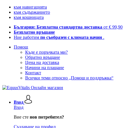
към навигацията
към съдържанието
към кошницата
България: Безплатна стандартна доставка
от € 99,90
Безплатно връщане
Ние работим
по съобразен с климата начин
.
Помощ
Къде е поръчката ми?
Обратно връщане
Цена на доставка
Начини на плащане
Контакт
Всички теми относно „Помощ и поддръжка“
Вход
Вход
Вие сте
нов потребител?
Създаване на профил