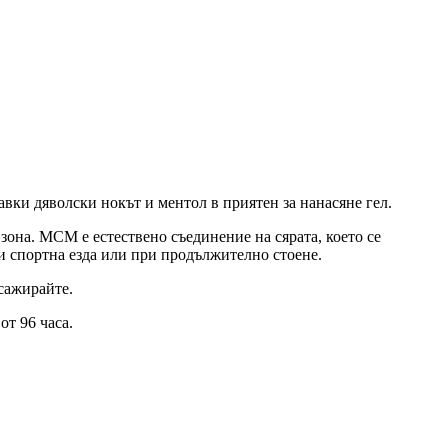
ки дяволски нокът и ментол в приятен за нанасяне гел.
зона. МСМ е естествено съединение на сярата, което се
ли спортна езда или при продължително стоене.
сажирайте.
т 96 часа.