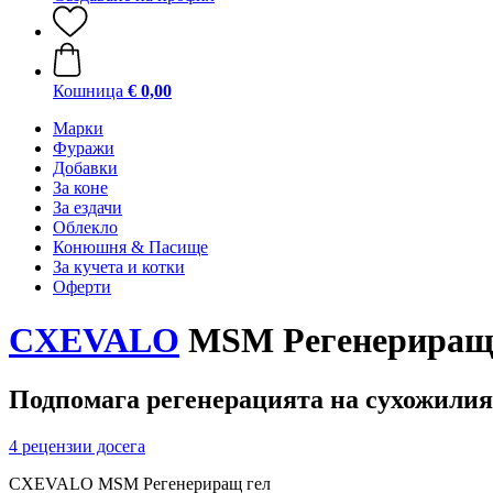
Кошница
€ 0,00
Марки
Фуражи
Добавки
За коне
За ездачи
Облекло
Конюшня & Пасище
За кучета и котки
Оферти
CXEVALO
MSM Регенериращ 
Подпомага регенерацията на сухожилият
4 рецензии досега
CXEVALO MSM Регенериращ гел