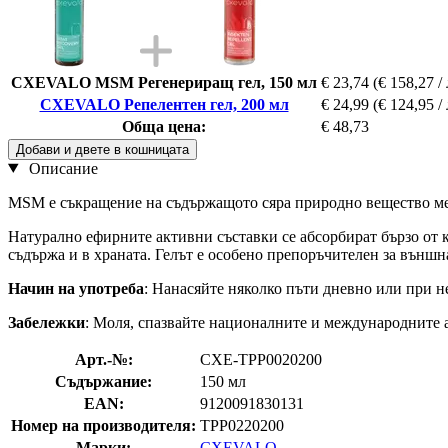
CXEVALO MSM Регенериращ гел, 150 мл
€ 23,74
(€ 158,27 / 
CXEVALO Репелентен гел, 200 мл
€ 24,99
(€ 124,95 / 
Обща цена:
€ 48,73
Добави и двете в кошницата
Описание
MSM е съкращение на съдържащото сяра природно вещество мети
Натурално ефирните активни съставки се абсорбират бързо от к
съдържа и в храната. Гелът е особено препоръчителен за външн
Начин на употреба
: Нанасяйте няколко пъти дневно или при н
Забележки
: Моля, спазвайте националните и международните 
Арт.-№:
CXE-TPP0020200
Съдържание:
150 мл
EAN:
9120091830131
Номер на производителя:
TPP0220200
Марки:
CXEVALO